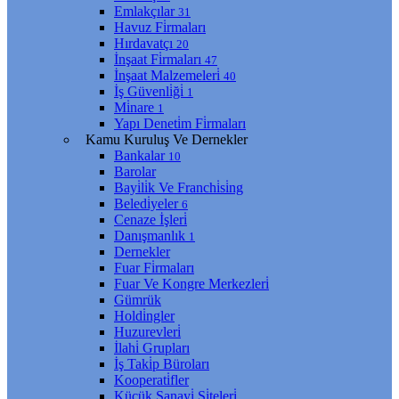
Emlakçılar
31
Havuz Fi̇rmaları
Hırdavatçı
20
İnşaat Fi̇rmaları
47
İnşaat Malzemeleri̇
40
İş Güvenli̇ği̇
1
Mi̇nare
1
Yapı Deneti̇m Fi̇rmaları
Kamu Kuruluş Ve Dernekler
Bankalar
10
Barolar
Bayi̇li̇k Ve Franchi̇si̇ng
Beledi̇yeler
6
Cenaze İşleri̇
Danışmanlık
1
Dernekler
Fuar Fi̇rmaları
Fuar Ve Kongre Merkezleri̇
Gümrük
Holdi̇ngler
Huzurevleri̇
İlahi̇ Grupları
İş Taki̇p Büroları
Kooperati̇fler
Küçük Sanayi̇ Si̇teleri̇