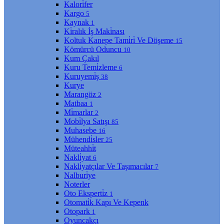
Kalori̇fer
Kargo
5
Kaynak
1
Ki̇ralık İş Maki̇nası
Koltuk Kanepe Tami̇ri̇ Ve Döşeme
15
Kömürcü Oduncu
10
Kum Çakıl
Kuru Temi̇zleme
6
Kuruyemi̇ş
38
Kurye
Marangöz
2
Matbaa
1
Mi̇marlar
2
Mobi̇lya Satışı
85
Muhasebe
16
Mühendi̇sler
25
Müteahhi̇t
Nakli̇yat
6
Nakli̇yatçılar Ve Taşımacılar
7
Nalburi̇ye
Noterler
Oto Eksperti̇z
1
Otomati̇k Kapı Ve Kepenk
Otopark
1
Oyuncakçı