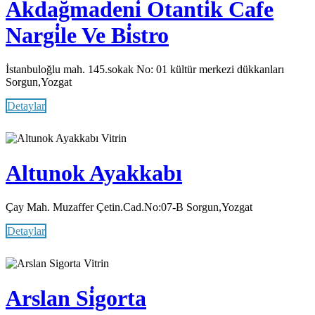
Akdağmadeni̇ Otanti̇k Cafe
Nargi̇le Ve Bi̇stro
İstanbuloğlu mah. 145.sokak No: 01 kültür merkezi dükkanları
Sorgun,Yozgat
Detaylar
Vitrin
Altunok Ayakkabı
Çay Mah. Muzaffer Çetin.Cad.No:07-B Sorgun,Yozgat
Detaylar
Vitrin
Arslan Si̇gorta