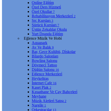
Onli̇ne Eği̇ti̇m
Özel Ders Hi̇zmeti̇
Özel Okullar
7
Rehabi̇li̇tasyon Merkezleri̇
2
Src Kursları
3
Sürücü Kursları
7
Üstün Zekalılar Okulu
Yurt Dışında Eği̇ti̇m
Eğlence Müzi̇k Ve Hobi̇
Aquapark
Av Ve Balık
9
Bar, Gece Kulübü, Di̇skolar
Bi̇lardo Salonları
Bowli̇ng Salonu
Dövmeci̇ Tattoo
Düğün Salonu
16
Eğlence Merkezleri̇
Heykeltraş
İnternet Cafe
16
Kaset Plak
2
Kıraathane Ve Çay Bahçeleri̇
Meyhane
Müzi̇k Aletleri̇ Satışı
2
Nargi̇le
1
Orkestracılar
13