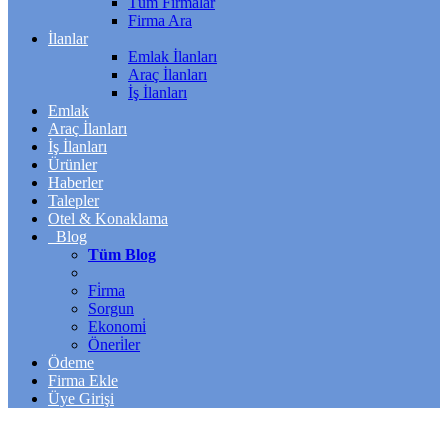
Tüm Firmalar
Firma Ara
İlanlar
Emlak İlanları
Araç İlanları
İş İlanları
Emlak
Araç İlanları
İş İlanları
Ürünler
Haberler
Talepler
Otel & Konaklama
Blog
Tüm Blog
Fi̇rma
Sorgun
Ekonomi̇
Öneri̇ler
Ödeme
Firma Ekle
Üye Girişi