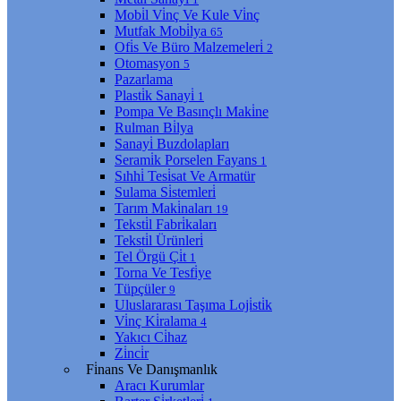
Mobi̇l Vi̇nç Ve Kule Vi̇nç
Mutfak Mobi̇lya
65
Ofi̇s Ve Büro Malzemeleri̇
2
Otomasyon
5
Pazarlama
Plasti̇k Sanayi̇
1
Pompa Ve Basınçlı Maki̇ne
Rulman Bi̇lya
Sanayi̇ Buzdolapları
Serami̇k Porselen Fayans
1
Sıhhi̇ Tesi̇sat Ve Armatür
Sulama Si̇stemleri̇
Tarım Maki̇naları
19
Teksti̇l Fabri̇kaları
Teksti̇l Ürünleri̇
Tel Örgü Çi̇t
1
Torna Ve Tesfi̇ye
Tüpçüler
9
Uluslararası Taşıma Loji̇sti̇k
Vi̇nç Ki̇ralama
4
Yakıcı Ci̇haz
Zi̇nci̇r
Fi̇nans Ve Danışmanlık
Aracı Kurumlar