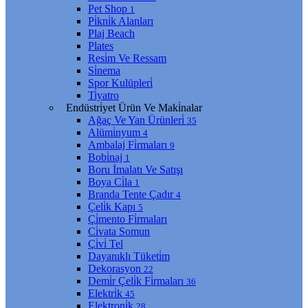
Pet Shop
1
Pi̇kni̇k Alanları
Plaj Beach
Plates
Resi̇m Ve Ressam
Si̇nema
Spor Kulüpleri̇
Ti̇yatro
Endüstri̇yet Ürün Ve Maki̇nalar
Ağaç Ve Yan Ürünleri̇
35
Alümi̇nyum
4
Ambalaj Fi̇rmaları
9
Bobi̇naj
1
Boru İmalatı Ve Satışı
Boya Ci̇la
1
Branda Tente Çadır
4
Çeli̇k Kapı
5
Çi̇mento Fi̇rmaları
Ci̇vata Somun
Çi̇vi̇ Tel
Dayanıklı Tüketi̇m
Dekorasyon
22
Demi̇r Çeli̇k Fi̇rmaları
36
Elektri̇k
45
Elektroni̇k
28