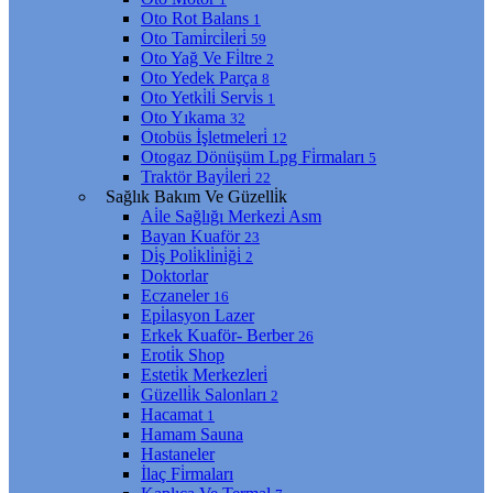
Oto Rot Balans
1
Oto Tami̇rci̇leri̇
59
Oto Yağ Ve Fi̇ltre
2
Oto Yedek Parça
8
Oto Yetki̇li̇ Servi̇s
1
Oto Yıkama
32
Otobüs İşletmeleri̇
12
Otogaz Dönüşüm Lpg Fi̇rmaları
5
Traktör Bayi̇leri̇
22
Sağlık Bakım Ve Güzelli̇k
Ai̇le Sağlığı Merkezi̇ Asm
Bayan Kuaför
23
Di̇ş Poli̇kli̇ni̇ği̇
2
Doktorlar
Eczaneler
16
Epi̇lasyon Lazer
Erkek Kuaför- Berber
26
Eroti̇k Shop
Esteti̇k Merkezleri̇
Güzelli̇k Salonları
2
Hacamat
1
Hamam Sauna
Hastaneler
İlaç Fi̇rmaları