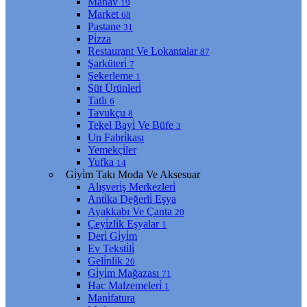
Manav
19
Market
68
Pastane
31
Pi̇zza
Restaurant Ve Lokantalar
87
Şarküteri̇
7
Şekerleme
1
Süt Ürünleri̇
Tatlı
6
Tavukçu
8
Tekel Bayi̇ Ve Büfe
3
Un Fabri̇kası
Yemekçi̇ler
Yufka
14
Gi̇yi̇m Takı Moda Ve Aksesuar
Alışveri̇ş Merkezleri̇
Anti̇ka Değerli̇ Eşya
Ayakkabı Ve Çanta
20
Çeyi̇zli̇k Eşyalar
1
Deri̇ Gi̇yi̇m
Ev Teksti̇li̇
Geli̇nli̇k
20
Gi̇yi̇m Mağazası
71
Hac Malzemeleri̇
1
Mani̇fatura