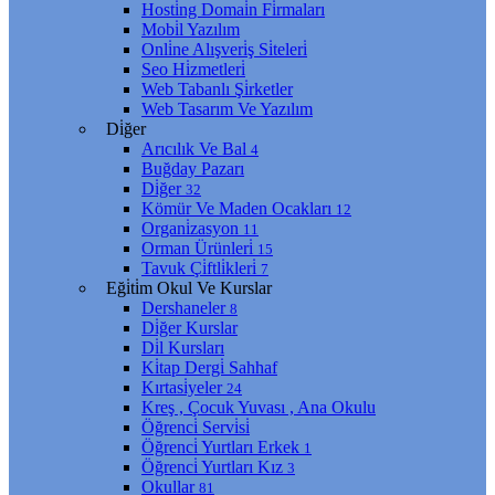
Hosti̇ng Domai̇n Fi̇rmaları
Mobi̇l Yazılım
Onli̇ne Alışveri̇ş Si̇teleri̇
Seo Hi̇zmetleri̇
Web Tabanlı Şi̇rketler
Web Tasarım Ve Yazılım
Di̇ğer
Arıcılık Ve Bal
4
Buğday Pazarı
Di̇ğer
32
Kömür Ve Maden Ocakları
12
Organi̇zasyon
11
Orman Ürünleri̇
15
Tavuk Çi̇ftli̇kleri̇
7
Eği̇ti̇m Okul Ve Kurslar
Dershaneler
8
Di̇ğer Kurslar
Di̇l Kursları
Ki̇tap Dergi̇ Sahhaf
Kırtasi̇yeler
24
Kreş , Çocuk Yuvası , Ana Okulu
Öğrenci̇ Servi̇si̇
Öğrenci̇ Yurtları Erkek
1
Öğrenci̇ Yurtları Kız
3
Okullar
81