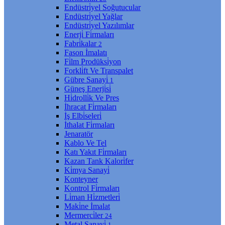
Endüstri̇yel Soğutucular
Endüstri̇yel Yağlar
Endüstri̇yel Yazılımlar
Enerji̇ Fi̇rmaları
Fabri̇kalar
2
Fason İmalatı
Fi̇lm Prodüksi̇yon
Forkli̇ft Ve Transpalet
Gübre Sanayi̇
1
Güneş Enerji̇si̇
Hi̇drolli̇k Ve Pres
İhracat Fi̇rmaları
İş Elbi̇seleri̇
İthalat Fi̇rmaları
Jenaratör
Kablo Ve Tel
Katı Yakıt Fi̇rmaları
Kazan Tank Kalori̇fer
Ki̇mya Sanayi̇
Konteyner
Kontrol Fi̇rmaları
Li̇man Hi̇zmetleri̇
Maki̇ne İmalat
Mermerci̇ler
24
Metal Sanayi̇
1