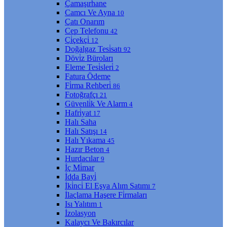
Çamaşırhane
Camcı Ve Ayna
10
Çatı Onarım
Cep Telefonu
42
Çi̇çekçi̇
12
Doğalgaz Tesi̇satı
92
Dövi̇z Büroları
Eleme Tesi̇sleri̇
2
Fatura Ödeme
Fi̇rma Rehberi̇
86
Fotoğrafçı
21
Güvenli̇k Ve Alarm
4
Hafri̇yat
17
Halı Saha
Halı Satışı
14
Halı Yıkama
45
Hazır Beton
4
Hurdacılar
9
İç Mi̇mar
İdda Bayi̇
İki̇nci̇ El Eşya Alım Satımı
7
İlaçlama Haşere Fi̇rmaları
Isı Yalıtım
1
İzolasyon
Kalaycı Ve Bakırcılar