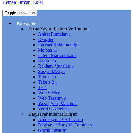
Hemen Firmanı Ekle!
Toggle navigation
Kategoriler
Basın Yayın Reklam Ve Tanıtım
Anket Fi̇rmaları
1
Dergi̇ler
İnternet Reklamcılığı
3
Matbaa
15
Patent Marka Li̇sans
Radyo
18
Reklam Ajansları
6
Sosyal Medya
Tabela
18
Tabela 2
1
Tv
2
Web Si̇teler
Web Tasarım
8
Yazar, Şai̇r, Makaleci̇
Yerel Gazeteler
1
Bi̇lgi̇sayar İnternet Bi̇li̇şi̇m
Ani̇masyon 3D Tasarım
Bi̇lgi̇sayar Satış Ve Tami̇ri̇
15
Grafi̇k Tasarım