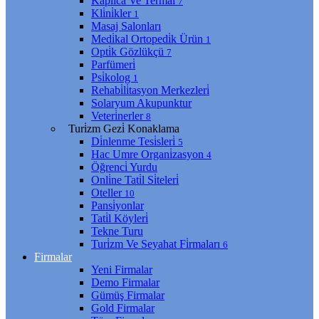
Kaplıca Ve Termal
7
Kli̇ni̇kler
1
Masaj Salonları
Medi̇kal Ortopedi̇k Ürün
1
Opti̇k Gözlükçü
7
Parfümeri̇
Psi̇kolog
1
Rehabi̇li̇tasyon Merkezleri̇
Solaryum Akupunktur
Veteri̇nerler
8
Turi̇zm Gezi̇ Konaklama
Di̇nlenme Tesi̇sleri̇
5
Hac Umre Organi̇zasyon
4
Öğrenci̇ Yurdu
Onli̇ne Tati̇l Si̇teleri̇
Oteller
10
Pansi̇yonlar
Tati̇l Köyleri̇
Tekne Turu
Turi̇zm Ve Seyahat Fi̇rmaları
6
Firmalar
Yeni Firmalar
Demo Firmalar
Gümüş Firmalar
Gold Firmalar