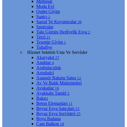
Mefruşat
Moda Evi̇
Outlet Gi̇yi̇m
Saatçı
2
Sarraf Ve Kuyumcular
39
Spotçular
Takı Gümüş Hedi̇yeli̇k Eşya
2
Terzi̇
21
Tesettür Gi̇yi̇m
1
Tuhafi̇ye
Hi̇zmet Sektörü Usta Ve Servi̇sler
Akaryakıt
27
Anahtar
4
Arabuluculuk
Arzuhalci̇
Asansör Bakımı Satışı
12
Av Ve Balık Malzemeleri̇
Avukatlar
18
Ayakkabı Tami̇ri̇
5
Bakıcı
Beton Elemanları
11
Beyaz Eşya Satıcıları
15
Beyaz Eşya Servi̇sleri̇
25
Boya Badana
Cam Balkon
18