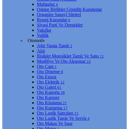
Muhtarlar
4
Odalar Bi̇rli̇kler Gönüllü Kuruluşlar
Organi̇ze Sanayi̇ Si̇teleri̇
Resmi̇ Kurumlar
6
Si̇yasi̇ Parti̇ Ve Dernekler
Vakıflar
Vali̇li̇k
Otomoti̇v
Ağır Vasıta Tami̇r
2
Akü
Bi̇si̇klet Motosi̇klet Tami̇r Ve Satış
11
Modi̇fi̇ye Ve Oto Aksesuar
23
Oto Cam
1
Oto Döşeme
8
Oto Egzoz
Oto Elektri̇k
12
Oto Galeri̇
61
Oto Kaporta
28
Oto Karoser
Oto Ki̇ralama
21
Oto Kurtarma
17
Oto Lasti̇k Satıcıları
15
Oto Lasti̇k Tami̇r Ve Servi̇s
4
Oto Makas Ve Şase
Oto Motor
1