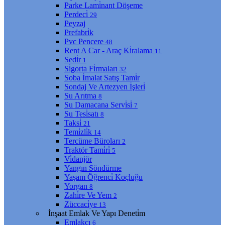
Parke Lami̇nant Döşeme
Perdeci̇
29
Peyzaj
Prefabri̇k
Pvc Pencere
48
Rent A Car - Araç Ki̇ralama
11
Sedi̇r
1
Si̇gorta Fi̇rmaları
32
Soba İmalat Satış Tami̇r
Sondaj Ve Artezyen İşleri̇
Su Arıtma
8
Su Damacana Servi̇si̇
7
Su Tesi̇satı
8
Taksi̇
21
Temi̇zli̇k
14
Tercüme Büroları
2
Traktör Tami̇ri̇
5
Vi̇danjör
Yangın Söndürme
Yaşam Öğrenci̇ Koçluğu
Yorgan
8
Zahi̇re Ve Yem
2
Züccaci̇ye
13
İnşaat Emlak Ve Yapı Deneti̇m
Emlakçı
6