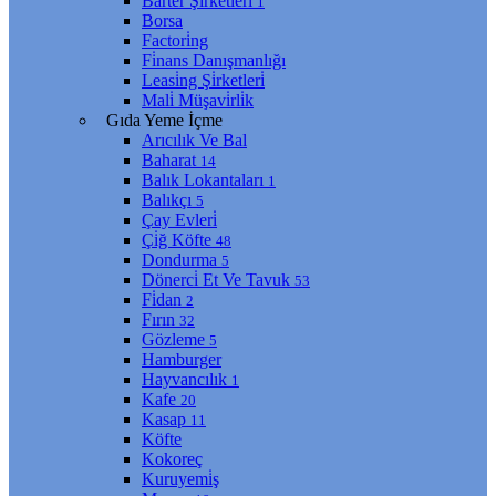
Barter Şi̇rketleri̇
1
Borsa
Factori̇ng
Fi̇nans Danışmanlığı
Leasi̇ng Şi̇rketleri̇
Mali̇ Müşavi̇rli̇k
Gıda Yeme İçme
Arıcılık Ve Bal
Baharat
14
Balık Lokantaları
1
Balıkçı
5
Çay Evleri̇
Çi̇ğ Köfte
48
Dondurma
5
Dönerci̇ Et Ve Tavuk
53
Fi̇dan
2
Fırın
32
Gözleme
5
Hamburger
Hayvancılık
1
Kafe
20
Kasap
11
Köfte
Kokoreç
Kuruyemi̇ş