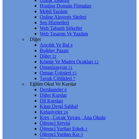
Grafi̇k Tasarım
Hosti̇ng Domai̇n Fi̇rmaları
Mobi̇l Yazılım
Onli̇ne Alışveri̇ş Si̇teleri̇
Seo Hi̇zmetleri̇
Web Tabanlı Şi̇rketler
Web Tasarım Ve Yazılım
Di̇ğer
Arıcılık Ve Bal
4
Buğday Pazarı
Di̇ğer
32
Kömür Ve Maden Ocakları
12
Organi̇zasyon
11
Orman Ürünleri̇
15
Tavuk Çi̇ftli̇kleri̇
7
Eği̇ti̇m Okul Ve Kurslar
Dershaneler
8
Di̇ğer Kurslar
Di̇l Kursları
Ki̇tap Dergi̇ Sahhaf
Kırtasi̇yeler
24
Kreş , Çocuk Yuvası , Ana Okulu
Öğrenci̇ Servi̇si̇
Öğrenci̇ Yurtları Erkek
1
Öğrenci̇ Yurtları Kız
3