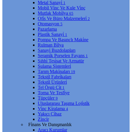
Metal Sanayi̇
1
Mobi̇l Vi̇nç Ve Kule Vi̇nç
Mutfak Mobi̇lya
65
Ofi̇s Ve Büro Malzemeleri̇
2
Otomasyon
5
Pazarlama
Plasti̇k Sanayi̇
1
Pompa Ve Basınçlı Maki̇ne
Rulman Bi̇lya
Sanayi̇ Buzdolapları
Serami̇k Porselen Fayans
1
Sıhhi̇ Tesi̇sat Ve Armatür
Sulama Si̇stemleri̇
Tarım Maki̇naları
19
Teksti̇l Fabri̇kaları
Teksti̇l Ürünleri̇
Tel Örgü Çi̇t
1
Torna Ve Tesfi̇ye
Tüpçüler
9
Uluslararası Taşıma Loji̇sti̇k
Vi̇nç Ki̇ralama
4
Yakıcı Ci̇haz
Zi̇nci̇r
Fi̇nans Ve Danışmanlık
Aracı Kurumlar