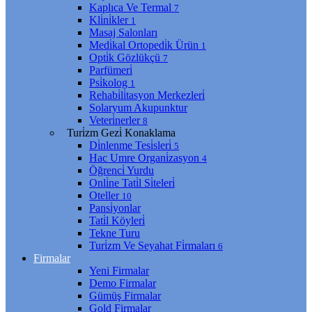
Kaplıca Ve Termal
7
Kli̇ni̇kler
1
Masaj Salonları
Medi̇kal Ortopedi̇k Ürün
1
Opti̇k Gözlükçü
7
Parfümeri̇
Psi̇kolog
1
Rehabi̇li̇tasyon Merkezleri̇
Solaryum Akupunktur
Veteri̇nerler
8
Turi̇zm Gezi̇ Konaklama
Di̇nlenme Tesi̇sleri̇
5
Hac Umre Organi̇zasyon
4
Öğrenci̇ Yurdu
Onli̇ne Tati̇l Si̇teleri̇
Oteller
10
Pansi̇yonlar
Tati̇l Köyleri̇
Tekne Turu
Turi̇zm Ve Seyahat Fi̇rmaları
6
Firmalar
Yeni Firmalar
Demo Firmalar
Gümüş Firmalar
Gold Firmalar