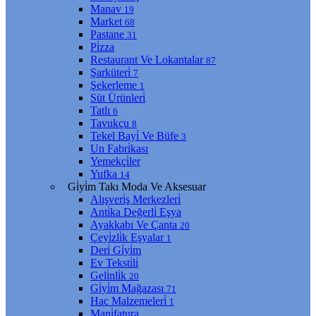
Manav
19
Market
68
Pastane
31
Pi̇zza
Restaurant Ve Lokantalar
87
Şarküteri̇
7
Şekerleme
1
Süt Ürünleri̇
Tatlı
6
Tavukçu
8
Tekel Bayi̇ Ve Büfe
3
Un Fabri̇kası
Yemekçi̇ler
Yufka
14
Gi̇yi̇m Takı Moda Ve Aksesuar
Alışveri̇ş Merkezleri̇
Anti̇ka Değerli̇ Eşya
Ayakkabı Ve Çanta
20
Çeyi̇zli̇k Eşyalar
1
Deri̇ Gi̇yi̇m
Ev Teksti̇li̇
Geli̇nli̇k
20
Gi̇yi̇m Mağazası
71
Hac Malzemeleri̇
1
Mani̇fatura