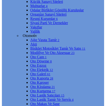
Küçük Sanayi̇ Si̇teleri̇
Muhtarlar
4
Odalar Bi̇rli̇kler Gönüllü Kuruluşlar
Organi̇ze Sanayi̇ Si̇teleri̇
Resmi̇ Kurumlar
6
Si̇yasi̇ Parti̇ Ve Dernekler
Vakıflar
Vali̇li̇k
Otomoti̇v
Ağır Vasıta Tami̇r
2
Akü
Bi̇si̇klet Motosi̇klet Tami̇r Ve Satış
11
Modi̇fi̇ye Ve Oto Aksesuar
23
Oto Cam
1
Oto Döşeme
8
Oto Egzoz
Oto Elektri̇k
12
Oto Galeri̇
61
Oto Kaporta
28
Oto Karoser
Oto Ki̇ralama
21
Oto Kurtarma
17
Oto Lasti̇k Satıcıları
15
Oto Lasti̇k Tami̇r Ve Servi̇s
4
Oto Makas Ve Şase