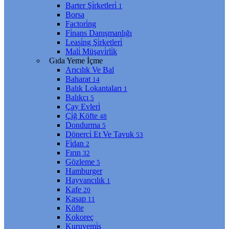
Barter Şi̇rketleri̇
1
Borsa
Factori̇ng
Fi̇nans Danışmanlığı
Leasi̇ng Şi̇rketleri̇
Mali̇ Müşavi̇rli̇k
Gıda Yeme İçme
Arıcılık Ve Bal
Baharat
14
Balık Lokantaları
1
Balıkçı
5
Çay Evleri̇
Çi̇ğ Köfte
48
Dondurma
5
Dönerci̇ Et Ve Tavuk
53
Fi̇dan
2
Fırın
32
Gözleme
5
Hamburger
Hayvancılık
1
Kafe
20
Kasap
11
Köfte
Kokoreç
Kuruyemi̇ş