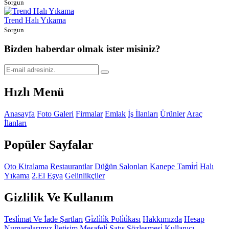
Sorgun
Trend Halı Yıkama
Sorgun
Bizden haberdar olmak ister misiniz?
Hızlı Menü
Anasayfa
Foto Galeri
Firmalar
Emlak
İş İlanları
Ürünler
Araç
İlanları
Popüler Sayfalar
Oto Kiralama
Restaurantlar
Düğün Salonları
Kanepe Tami̇ri̇
Halı
Yıkama
2.El Eşya
Gelinlikçiler
Gizlilik Ve Kullanım
Tesli̇mat Ve İade Şartları
Gi̇zli̇li̇k Poli̇ti̇kası
Hakkımızda
Hesap
Numaralarımız
İletişim
Mesafeli̇ Satış Sözleşmesi̇
Kullanıcı