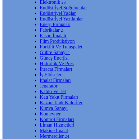
Elektroni̇k
28
Endüstri̇yel Soğutucular
Endüstri̇yel Yağlar
Endüstri̇yel Yazılımlar
Enerji̇ Fi̇rmaları
Fabri̇kalar
2
Fason İmalatı
Fi̇lm Prodüksi̇yon
Forkli̇ft Ve Transpalet
Gübre Sanayi̇
1
Güneş Enerji̇si̇
Hi̇drolli̇k Ve Pres
İhracat Fi̇rmaları
İş Elbi̇seleri̇
İthalat Fi̇rmaları
Jenaratör
Kablo Ve Tel
Katı Yakıt Fi̇rmaları
Kazan Tank Kalori̇fer
Ki̇mya Sanayi̇
Konteyner
Kontrol Fi̇rmaları
Li̇man Hi̇zmetleri̇
Maki̇ne İmalat
Mermerci̇ler
24