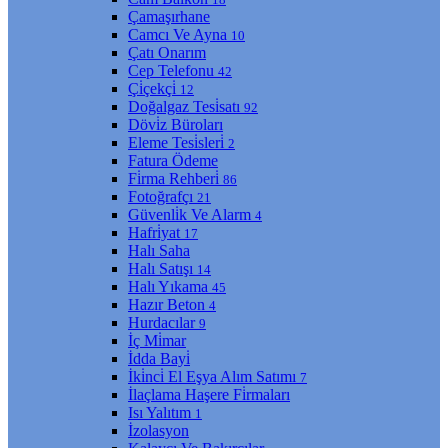
Çamaşırhane
Camcı Ve Ayna
10
Çatı Onarım
Cep Telefonu
42
Çi̇çekçi̇
12
Doğalgaz Tesi̇satı
92
Dövi̇z Büroları
Eleme Tesi̇sleri̇
2
Fatura Ödeme
Fi̇rma Rehberi̇
86
Fotoğrafçı
21
Güvenli̇k Ve Alarm
4
Hafri̇yat
17
Halı Saha
Halı Satışı
14
Halı Yıkama
45
Hazır Beton
4
Hurdacılar
9
İç Mi̇mar
İdda Bayi̇
İki̇nci̇ El Eşya Alım Satımı
7
İlaçlama Haşere Fi̇rmaları
Isı Yalıtım
1
İzolasyon