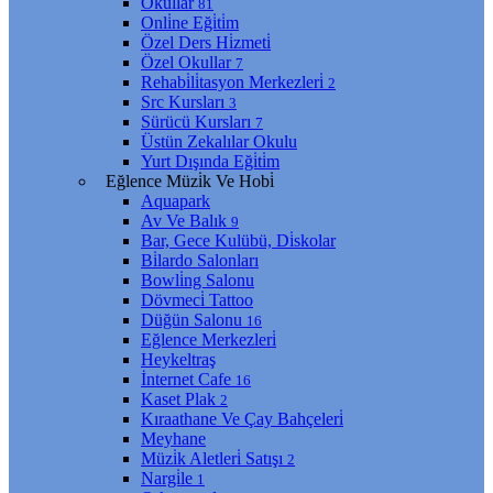
Okullar
81
Onli̇ne Eği̇ti̇m
Özel Ders Hi̇zmeti̇
Özel Okullar
7
Rehabi̇li̇tasyon Merkezleri̇
2
Src Kursları
3
Sürücü Kursları
7
Üstün Zekalılar Okulu
Yurt Dışında Eği̇ti̇m
Eğlence Müzi̇k Ve Hobi̇
Aquapark
Av Ve Balık
9
Bar, Gece Kulübü, Di̇skolar
Bi̇lardo Salonları
Bowli̇ng Salonu
Dövmeci̇ Tattoo
Düğün Salonu
16
Eğlence Merkezleri̇
Heykeltraş
İnternet Cafe
16
Kaset Plak
2
Kıraathane Ve Çay Bahçeleri̇
Meyhane
Müzi̇k Aletleri̇ Satışı
2
Nargi̇le
1