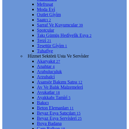
Mefruşat
Moda Evi̇
Outlet Gi̇yi̇m
Saatçı
2
Sarraf Ve Kuyumcular
39
Spotçular
Takı Gümüş Hedi̇yeli̇k Eşya
2
Terzi̇
21
Tesettür Gi̇yi̇m
1
Tuhafi̇ye
Hi̇zmet Sektörü Usta Ve Servi̇sler
Akaryakıt
27
Anahtar
4
Arabuluculuk
Arzuhalci̇
Asansör Bakımı Satışı
12
Av Ve Balık Malzemeleri̇
Avukatlar
18
Ayakkabı Tami̇ri̇
5
Bakıcı
Beton Elemanları
11
Beyaz Eşya Satıcıları
15
Beyaz Eşya Servi̇sleri̇
25
Boya Badana
Cam Balkon
18