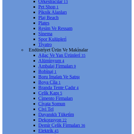
Orkestracılar
13
Pet Shop
1
Pi̇kni̇k Alanları
Plaj Beach
Plates
Resi̇m Ve Ressam
Si̇nema
Spor Kulüpleri̇
Ti̇yatro
Endüstri̇yet Ürün Ve Maki̇nalar
Ağaç Ve Yan Ürünleri̇
35
Alümi̇nyum
4
Ambalaj Fi̇rmaları
9
Bobi̇naj
1
Boru İmalatı Ve Satışı
Boya Ci̇la
1
Branda Tente Çadır
4
Çeli̇k Kapı
5
Çi̇mento Fi̇rmaları
Ci̇vata Somun
Çi̇vi̇ Tel
Dayanıklı Tüketi̇m
Dekorasyon
22
Demi̇r Çeli̇k Fi̇rmaları
36
Elektri̇k
45