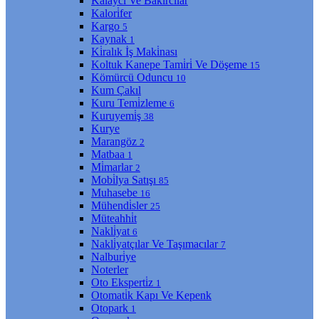
Kalaycı Ve Bakırcılar
Kalori̇fer
Kargo
5
Kaynak
1
Ki̇ralık İş Maki̇nası
Koltuk Kanepe Tami̇ri̇ Ve Döşeme
15
Kömürcü Oduncu
10
Kum Çakıl
Kuru Temi̇zleme
6
Kuruyemi̇ş
38
Kurye
Marangöz
2
Matbaa
1
Mi̇marlar
2
Mobi̇lya Satışı
85
Muhasebe
16
Mühendi̇sler
25
Müteahhi̇t
Nakli̇yat
6
Nakli̇yatçılar Ve Taşımacılar
7
Nalburi̇ye
Noterler
Oto Eksperti̇z
1
Otomati̇k Kapı Ve Kepenk
Otopark
1