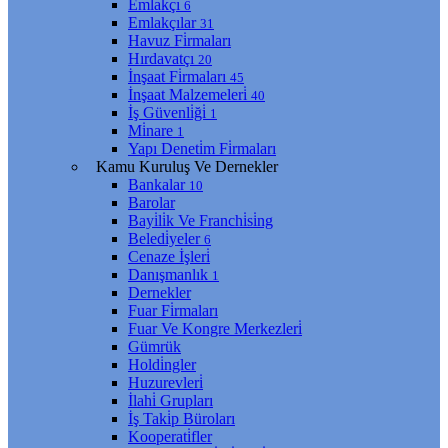
Emlakçı
6
Emlakçılar
31
Havuz Fi̇rmaları
Hırdavatçı
20
İnşaat Fi̇rmaları
45
İnşaat Malzemeleri̇
40
İş Güvenli̇ği̇
1
Mi̇nare
1
Yapı Deneti̇m Fi̇rmaları
Kamu Kuruluş Ve Dernekler
Bankalar
10
Barolar
Bayi̇li̇k Ve Franchi̇si̇ng
Beledi̇yeler
6
Cenaze İşleri̇
Danışmanlık
1
Dernekler
Fuar Fi̇rmaları
Fuar Ve Kongre Merkezleri̇
Gümrük
Holdi̇ngler
Huzurevleri̇
İlahi̇ Grupları
İş Taki̇p Büroları
Kooperati̇fler