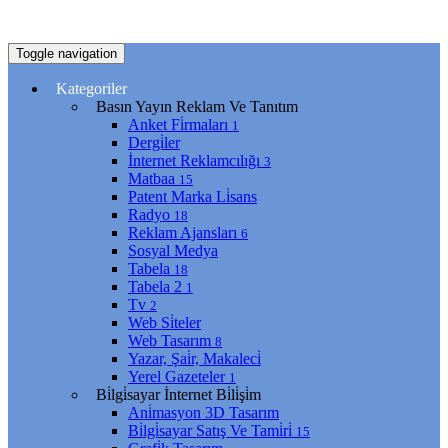
Toggle navigation
Kategoriler
Basın Yayın Reklam Ve Tanıtım
Anket Fi̇rmaları
1
Dergi̇ler
İnternet Reklamcılığı
3
Matbaa
15
Patent Marka Li̇sans
Radyo
18
Reklam Ajansları
6
Sosyal Medya
Tabela
18
Tabela 2
1
Tv
2
Web Si̇teler
Web Tasarım
8
Yazar, Şai̇r, Makaleci̇
Yerel Gazeteler
1
Bi̇lgi̇sayar İnternet Bi̇li̇şi̇m
Ani̇masyon 3D Tasarım
Bi̇lgi̇sayar Satış Ve Tami̇ri̇
15