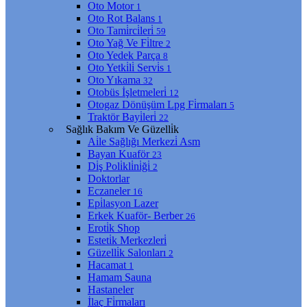
Oto Motor
1
Oto Rot Balans
1
Oto Tami̇rci̇leri̇
59
Oto Yağ Ve Fi̇ltre
2
Oto Yedek Parça
8
Oto Yetki̇li̇ Servi̇s
1
Oto Yıkama
32
Otobüs İşletmeleri̇
12
Otogaz Dönüşüm Lpg Fi̇rmaları
5
Traktör Bayi̇leri̇
22
Sağlık Bakım Ve Güzelli̇k
Ai̇le Sağlığı Merkezi̇ Asm
Bayan Kuaför
23
Di̇ş Poli̇kli̇ni̇ği̇
2
Doktorlar
Eczaneler
16
Epi̇lasyon Lazer
Erkek Kuaför- Berber
26
Eroti̇k Shop
Esteti̇k Merkezleri̇
Güzelli̇k Salonları
2
Hacamat
1
Hamam Sauna
Hastaneler
İlaç Fi̇rmaları