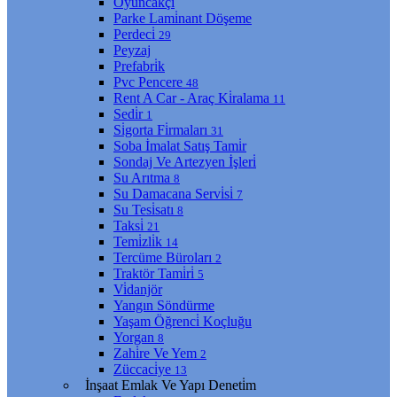
Oyuncakçı
Parke Lami̇nant Döşeme
Perdeci̇
29
Peyzaj
Prefabri̇k
Pvc Pencere
48
Rent A Car - Araç Ki̇ralama
11
Sedi̇r
1
Si̇gorta Fi̇rmaları
31
Soba İmalat Satış Tami̇r
Sondaj Ve Artezyen İşleri̇
Su Arıtma
8
Su Damacana Servi̇si̇
7
Su Tesi̇satı
8
Taksi̇
21
Temi̇zli̇k
14
Tercüme Büroları
2
Traktör Tami̇ri̇
5
Vi̇danjör
Yangın Söndürme
Yaşam Öğrenci̇ Koçluğu
Yorgan
8
Zahi̇re Ve Yem
2
Züccaci̇ye
13
İnşaat Emlak Ve Yapı Deneti̇m