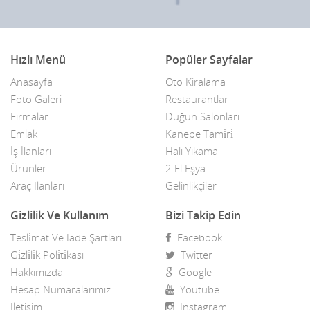
Hızlı Menü
Popüler Sayfalar
Anasayfa
Oto Kiralama
Foto Galeri
Restaurantlar
Firmalar
Düğün Salonları
Emlak
Kanepe Tami̇ri̇
İş İlanları
Halı Yıkama
Ürünler
2.El Eşya
Araç İlanları
Gelinlikçiler
Gizlilik Ve Kullanım
Bizi Takip Edin
Tesli̇mat Ve İade Şartları
Facebook
Gi̇zli̇li̇k Poli̇ti̇kası
Twitter
Hakkımızda
Google
Hesap Numaralarımız
Youtube
İletişim
Instagram