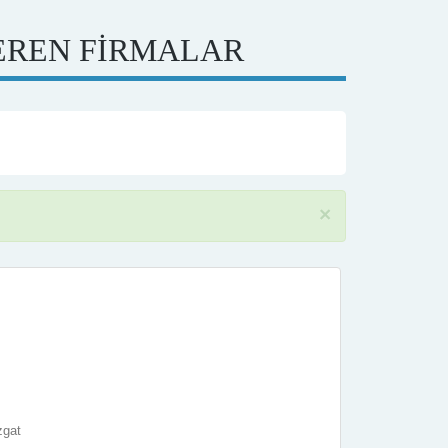
EREN FİRMALAR
×
zgat