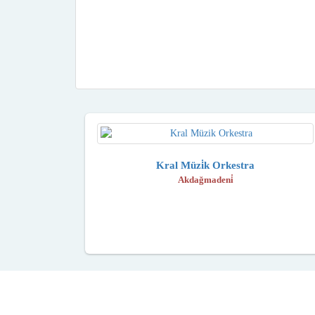
Kral Müzi̇k Orkestra
Akdağmadeni̇