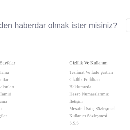
den haberdar olmak ister misiniz?
Sayfalar
Gizlilik Ve Kullanım
alama
Tesli̇mat Ve İade Şartları
ntlar
Gi̇zli̇li̇k Poli̇ti̇kası
alonları
Hakkımızda
ami̇ri̇
Hesap Numaralarımız
kama
İletişim
a
Mesafeli̇ Satış Sözleşmesi̇
iler
Kullanıcı Sözleşmesi̇
S.S.S