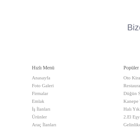
Biz
Hızlı Menü
Popüler 
Anasayfa
Oto Kir
Foto Galeri
Restaura
Firmalar
Düğün S
Emlak
Kanepe T
İş İlanları
Halı Yı
Ürünler
2.El Eşy
Araç İlanları
Gelinlikç