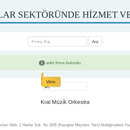
AR SEKTÖRÜNDE HİZMET V
Ara
adet firma bulundu.
1
Vitrin
Kral Müzi̇k Orkestra
shavi Mah. 1.Hanlar Sok. No:26/B (Kasaplar Meydanı Yanı) Akdağmadeni,Yo