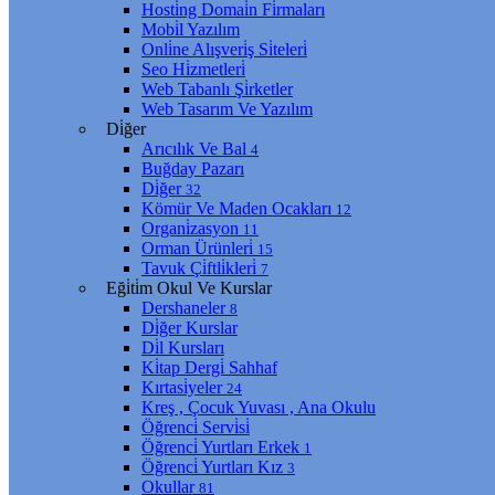
Hosti̇ng Domai̇n Fi̇rmaları
Mobi̇l Yazılım
Onli̇ne Alışveri̇ş Si̇teleri̇
Seo Hi̇zmetleri̇
Web Tabanlı Şi̇rketler
Web Tasarım Ve Yazılım
Di̇ğer
Arıcılık Ve Bal
4
Buğday Pazarı
Di̇ğer
32
Kömür Ve Maden Ocakları
12
Organi̇zasyon
11
Orman Ürünleri̇
15
Tavuk Çi̇ftli̇kleri̇
7
Eği̇ti̇m Okul Ve Kurslar
Dershaneler
8
Di̇ğer Kurslar
Di̇l Kursları
Ki̇tap Dergi̇ Sahhaf
Kırtasi̇yeler
24
Kreş , Çocuk Yuvası , Ana Okulu
Öğrenci̇ Servi̇si̇
Öğrenci̇ Yurtları Erkek
1
Öğrenci̇ Yurtları Kız
3
Okullar
81