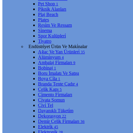
Pet Shop
1
Pi̇kni̇k Alanları
Plaj Beach
Plates
Resi̇m Ve Ressam
Si̇nema
Spor Kulüpleri̇
Ti̇yatro
Endüstri̇yet Ürün Ve Maki̇nalar
Ağaç Ve Yan Ürünleri̇
35
Alümi̇nyum
4
Ambalaj Fi̇rmaları
9
Bobi̇naj
1
Boru İmalatı Ve Satışı
Boya Ci̇la
1
Branda Tente Çadır
4
Çeli̇k Kapı
5
Çi̇mento Fi̇rmaları
Ci̇vata Somun
Çi̇vi̇ Tel
Dayanıklı Tüketi̇m
Dekorasyon
22
Demi̇r Çeli̇k Fi̇rmaları
36
Elektri̇k
45
Elektroni̇k
28