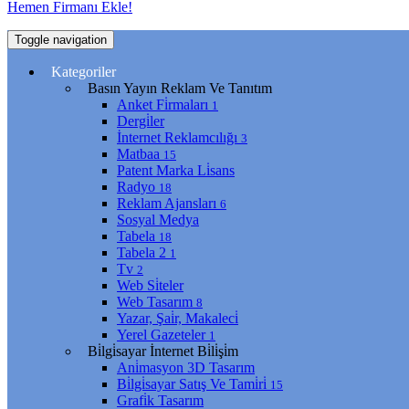
Hemen Firmanı Ekle!
Toggle navigation
Kategoriler
Basın Yayın Reklam Ve Tanıtım
Anket Fi̇rmaları
1
Dergi̇ler
İnternet Reklamcılığı
3
Matbaa
15
Patent Marka Li̇sans
Radyo
18
Reklam Ajansları
6
Sosyal Medya
Tabela
18
Tabela 2
1
Tv
2
Web Si̇teler
Web Tasarım
8
Yazar, Şai̇r, Makaleci̇
Yerel Gazeteler
1
Bi̇lgi̇sayar İnternet Bi̇li̇şi̇m
Ani̇masyon 3D Tasarım
Bi̇lgi̇sayar Satış Ve Tami̇ri̇
15
Grafi̇k Tasarım