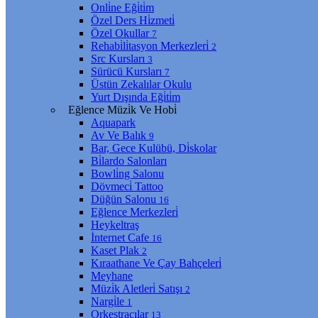
Onli̇ne Eği̇ti̇m
Özel Ders Hi̇zmeti̇
Özel Okullar
7
Rehabi̇li̇tasyon Merkezleri̇
2
Src Kursları
3
Sürücü Kursları
7
Üstün Zekalılar Okulu
Yurt Dışında Eği̇ti̇m
Eğlence Müzi̇k Ve Hobi̇
Aquapark
Av Ve Balık
9
Bar, Gece Kulübü, Di̇skolar
Bi̇lardo Salonları
Bowli̇ng Salonu
Dövmeci̇ Tattoo
Düğün Salonu
16
Eğlence Merkezleri̇
Heykeltraş
İnternet Cafe
16
Kaset Plak
2
Kıraathane Ve Çay Bahçeleri̇
Meyhane
Müzi̇k Aletleri̇ Satışı
2
Nargi̇le
1
Orkestracılar
13