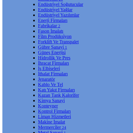
Endüstri̇yel Soğutucular
Endüstri̇yel Yağlar
Endüstri̇yel Yazılımlar
Enerji̇ Fi̇rmaları
Fabri̇kalar
2
Fason İmalatı
Fi̇lm Prodüksi̇yon
Forkli̇ft Ve Transpalet
Gübre Sanayi̇
1
Güneş Enerji̇si̇
Hi̇drolli̇k Ve Pres
İhracat Fi̇rmaları
İş Elbi̇seleri̇
İthalat Fi̇rmaları
Jenaratör
Kablo Ve Tel
Katı Yakıt Fi̇rmaları
Kazan Tank Kalori̇fer
Ki̇mya Sanayi̇
Konteyner
Kontrol Fi̇rmaları
Li̇man Hi̇zmetleri̇
Maki̇ne İmalat
Mermerci̇ler
24
Metal Sanayi̇
1