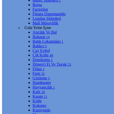
Barter Şi̇rketleri̇
1
Borsa
Factori̇ng
Fi̇nans Danışmanlığı
Leasi̇ng Şi̇rketleri̇
Mali̇ Müşavi̇rli̇k
Gıda Yeme İçme
Arıcılık Ve Bal
Baharat
14
Balık Lokantaları
1
Balıkçı
5
Çay Evleri̇
Çi̇ğ Köfte
48
Dondurma
5
Dönerci̇ Et Ve Tavuk
53
Fi̇dan
2
Fırın
32
Gözleme
5
Hamburger
Hayvancılık
1
Kafe
20
Kasap
11
Köfte
Kokoreç
Kuruyemi̇ş