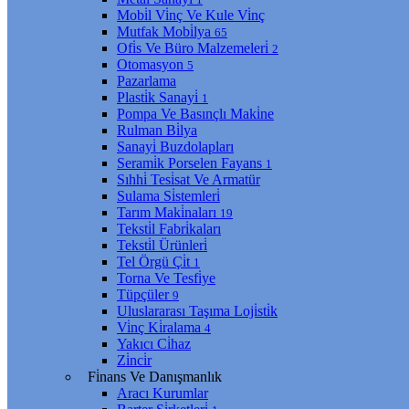
Mobi̇l Vi̇nç Ve Kule Vi̇nç
Mutfak Mobi̇lya
65
Ofi̇s Ve Büro Malzemeleri̇
2
Otomasyon
5
Pazarlama
Plasti̇k Sanayi̇
1
Pompa Ve Basınçlı Maki̇ne
Rulman Bi̇lya
Sanayi̇ Buzdolapları
Serami̇k Porselen Fayans
1
Sıhhi̇ Tesi̇sat Ve Armatür
Sulama Si̇stemleri̇
Tarım Maki̇naları
19
Teksti̇l Fabri̇kaları
Teksti̇l Ürünleri̇
Tel Örgü Çi̇t
1
Torna Ve Tesfi̇ye
Tüpçüler
9
Uluslararası Taşıma Loji̇sti̇k
Vi̇nç Ki̇ralama
4
Yakıcı Ci̇haz
Zi̇nci̇r
Fi̇nans Ve Danışmanlık
Aracı Kurumlar