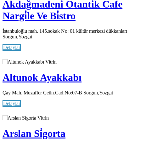
Akdağmadeni̇ Otanti̇k Cafe
Nargi̇le Ve Bi̇stro
İstanbuloğlu mah. 145.sokak No: 01 kültür merkezi dükkanları
Sorgun,Yozgat
Detaylar
Vitrin
Altunok Ayakkabı
Çay Mah. Muzaffer Çetin.Cad.No:07-B Sorgun,Yozgat
Detaylar
Vitrin
Arslan Si̇gorta