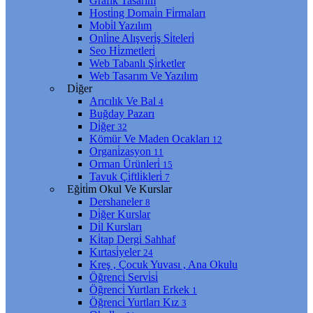
Grafi̇k Tasarım
Hosti̇ng Domai̇n Fi̇rmaları
Mobi̇l Yazılım
Onli̇ne Alışveri̇ş Si̇teleri̇
Seo Hi̇zmetleri̇
Web Tabanlı Şi̇rketler
Web Tasarım Ve Yazılım
Di̇ğer
Arıcılık Ve Bal
4
Buğday Pazarı
Di̇ğer
32
Kömür Ve Maden Ocakları
12
Organi̇zasyon
11
Orman Ürünleri̇
15
Tavuk Çi̇ftli̇kleri̇
7
Eği̇ti̇m Okul Ve Kurslar
Dershaneler
8
Di̇ğer Kurslar
Di̇l Kursları
Ki̇tap Dergi̇ Sahhaf
Kırtasi̇yeler
24
Kreş , Çocuk Yuvası , Ana Okulu
Öğrenci̇ Servi̇si̇
Öğrenci̇ Yurtları Erkek
1
Öğrenci̇ Yurtları Kız
3