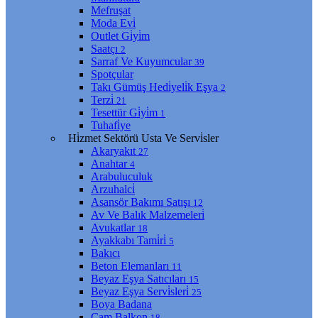
Mefruşat
Moda Evi̇
Outlet Gi̇yi̇m
Saatçı
2
Sarraf Ve Kuyumcular
39
Spotçular
Takı Gümüş Hedi̇yeli̇k Eşya
2
Terzi̇
21
Tesettür Gi̇yi̇m
1
Tuhafi̇ye
Hi̇zmet Sektörü Usta Ve Servi̇sler
Akaryakıt
27
Anahtar
4
Arabuluculuk
Arzuhalci̇
Asansör Bakımı Satışı
12
Av Ve Balık Malzemeleri̇
Avukatlar
18
Ayakkabı Tami̇ri̇
5
Bakıcı
Beton Elemanları
11
Beyaz Eşya Satıcıları
15
Beyaz Eşya Servi̇sleri̇
25
Boya Badana
Cam Balkon
18