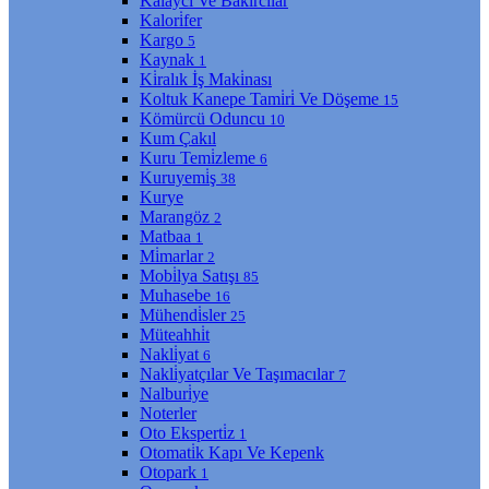
Kalaycı Ve Bakırcılar
Kalori̇fer
Kargo
5
Kaynak
1
Ki̇ralık İş Maki̇nası
Koltuk Kanepe Tami̇ri̇ Ve Döşeme
15
Kömürcü Oduncu
10
Kum Çakıl
Kuru Temi̇zleme
6
Kuruyemi̇ş
38
Kurye
Marangöz
2
Matbaa
1
Mi̇marlar
2
Mobi̇lya Satışı
85
Muhasebe
16
Mühendi̇sler
25
Müteahhi̇t
Nakli̇yat
6
Nakli̇yatçılar Ve Taşımacılar
7
Nalburi̇ye
Noterler
Oto Eksperti̇z
1
Otomati̇k Kapı Ve Kepenk
Otopark
1