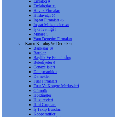
Emlakçı
6
Emlakçılar
31
Havuz Fi̇rmaları
Hırdavatçı
20
İnşaat Fi̇rmaları
45
İnşaat Malzemeleri̇
40
İş Güvenli̇ği̇
1
Mi̇nare
1
Yapı Deneti̇m Fi̇rmaları
Kamu Kuruluş Ve Dernekler
Bankalar
10
Barolar
Bayi̇li̇k Ve Franchi̇si̇ng
Beledi̇yeler
6
Cenaze İşleri̇
Danışmanlık
1
Dernekler
Fuar Fi̇rmaları
Fuar Ve Kongre Merkezleri̇
Gümrük
Holdi̇ngler
Huzurevleri̇
İlahi̇ Grupları
İş Taki̇p Büroları
Kooperati̇fler