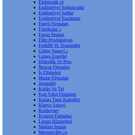
Elektroni̇k
28
Endüstri̇yel Soğutucular
Endüstri̇yel Yağlar
Endüstri̇yel Yazılımlar
Enerji̇ Fi̇rmaları
Fabri̇kalar
2
Fason İmalatı
Fi̇lm Prodüksi̇yon
Forkli̇ft Ve Transpalet
Gübre Sanayi̇
1
Güneş Enerji̇si̇
Hi̇drolli̇k Ve Pres
İhracat Fi̇rmaları
İş Elbi̇seleri̇
İthalat Fi̇rmaları
Jenaratör
Kablo Ve Tel
Katı Yakıt Fi̇rmaları
Kazan Tank Kalori̇fer
Ki̇mya Sanayi̇
Konteyner
Kontrol Fi̇rmaları
Li̇man Hi̇zmetleri̇
Maki̇ne İmalat
Mermerci̇ler
24