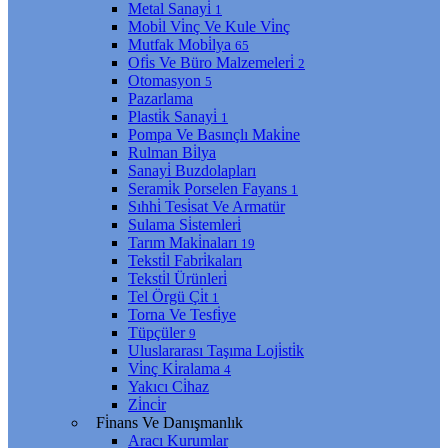
Metal Sanayi̇
1
Mobi̇l Vi̇nç Ve Kule Vi̇nç
Mutfak Mobi̇lya
65
Ofi̇s Ve Büro Malzemeleri̇
2
Otomasyon
5
Pazarlama
Plasti̇k Sanayi̇
1
Pompa Ve Basınçlı Maki̇ne
Rulman Bi̇lya
Sanayi̇ Buzdolapları
Serami̇k Porselen Fayans
1
Sıhhi̇ Tesi̇sat Ve Armatür
Sulama Si̇stemleri̇
Tarım Maki̇naları
19
Teksti̇l Fabri̇kaları
Teksti̇l Ürünleri̇
Tel Örgü Çi̇t
1
Torna Ve Tesfi̇ye
Tüpçüler
9
Uluslararası Taşıma Loji̇sti̇k
Vi̇nç Ki̇ralama
4
Yakıcı Ci̇haz
Zi̇nci̇r
Fi̇nans Ve Danışmanlık
Aracı Kurumlar