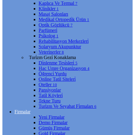
Kaplıca Ve Termal
7
Kli̇ni̇kler
1
Masaj Salonları
Medi̇kal Ortopedi̇k Ürün
1
Opti̇k Gözlükçü
7
Parfümeri̇
Psi̇kolog
1
Rehabi̇li̇tasyon Merkezleri̇
Solaryum Akupunktur
Veteri̇nerler
8
Turi̇zm Gezi̇ Konaklama
Di̇nlenme Tesi̇sleri̇
5
Hac Umre Organi̇zasyon
4
Öğrenci̇ Yurdu
Onli̇ne Tati̇l Si̇teleri̇
Oteller
10
Pansi̇yonlar
Tati̇l Köyleri̇
Tekne Turu
Turi̇zm Ve Seyahat Fi̇rmaları
6
Firmalar
Yeni Firmalar
Demo Firmalar
Gümüş Firmalar
Gold Firmalar