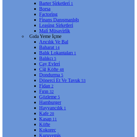
Barter Şi̇rketleri̇
1
Borsa
Factori̇ng
Fi̇nans Danışmanlığı
Leasi̇ng Şi̇rketleri̇
Mali̇ Müşavi̇rli̇k
Gıda Yeme İçme
Arıcılık Ve Bal
Baharat
14
Balık Lokantaları
1
Balıkçı
5
Çay Evleri̇
Çi̇ğ Köfte
48
Dondurma
5
Dönerci̇ Et Ve Tavuk
53
Fi̇dan
2
Fırın
32
Gözleme
5
Hamburger
Hayvancılık
1
Kafe
20
Kasap
11
Köfte
Kokoreç
Kuruyemi̇ş