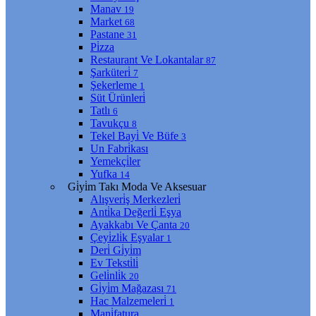
Manav
19
Market
68
Pastane
31
Pi̇zza
Restaurant Ve Lokantalar
87
Şarküteri̇
7
Şekerleme
1
Süt Ürünleri̇
Tatlı
6
Tavukçu
8
Tekel Bayi̇ Ve Büfe
3
Un Fabri̇kası
Yemekçi̇ler
Yufka
14
Gi̇yi̇m Takı Moda Ve Aksesuar
Alışveri̇ş Merkezleri̇
Anti̇ka Değerli̇ Eşya
Ayakkabı Ve Çanta
20
Çeyi̇zli̇k Eşyalar
1
Deri̇ Gi̇yi̇m
Ev Teksti̇li̇
Geli̇nli̇k
20
Gi̇yi̇m Mağazası
71
Hac Malzemeleri̇
1
Mani̇fatura