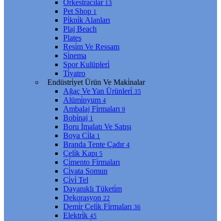
Orkestracılar
13
Pet Shop
1
Pi̇kni̇k Alanları
Plaj Beach
Plates
Resi̇m Ve Ressam
Si̇nema
Spor Kulüpleri̇
Ti̇yatro
Endüstri̇yet Ürün Ve Maki̇nalar
Ağaç Ve Yan Ürünleri̇
35
Alümi̇nyum
4
Ambalaj Fi̇rmaları
9
Bobi̇naj
1
Boru İmalatı Ve Satışı
Boya Ci̇la
1
Branda Tente Çadır
4
Çeli̇k Kapı
5
Çi̇mento Fi̇rmaları
Ci̇vata Somun
Çi̇vi̇ Tel
Dayanıklı Tüketi̇m
Dekorasyon
22
Demi̇r Çeli̇k Fi̇rmaları
36
Elektri̇k
45