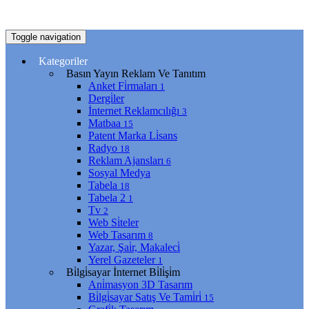
Toggle navigation
Kategoriler
Basın Yayın Reklam Ve Tanıtım
Anket Fi̇rmaları
1
Dergi̇ler
İnternet Reklamcılığı
3
Matbaa
15
Patent Marka Li̇sans
Radyo
18
Reklam Ajansları
6
Sosyal Medya
Tabela
18
Tabela 2
1
Tv
2
Web Si̇teler
Web Tasarım
8
Yazar, Şai̇r, Makaleci̇
Yerel Gazeteler
1
Bi̇lgi̇sayar İnternet Bi̇li̇şi̇m
Ani̇masyon 3D Tasarım
Bi̇lgi̇sayar Satış Ve Tami̇ri̇
15