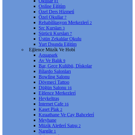
Okullar
81
Onli̇ne Eği̇ti̇m
Özel Ders Hi̇zmeti̇
Özel Okullar
7
Rehabi̇li̇tasyon Merkezleri̇
2
Src Kursları
3
Sürücü Kursları
7
Üstün Zekalılar Okulu
Yurt Dışında Eği̇ti̇m
Eğlence Müzi̇k Ve Hobi̇
Aquapark
Av Ve Balık
9
Bar, Gece Kulübü, Di̇skolar
Bi̇lardo Salonları
Bowli̇ng Salonu
Dövmeci̇ Tattoo
Düğün Salonu
16
Eğlence Merkezleri̇
Heykeltraş
İnternet Cafe
16
Kaset Plak
2
Kıraathane Ve Çay Bahçeleri̇
Meyhane
Müzi̇k Aletleri̇ Satışı
2
Nargi̇le
1