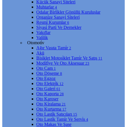
Küçük Sanayi̇ Si̇teleri̇
Muhtarlar
4
Odalar Bi̇rli̇kler Gönüllü Kuruluşlar
Organi̇ze Sanayi̇ Si̇teleri̇
Resmi̇ Kurumlar
6
Si̇yasi̇ Parti̇ Ve Dernekler
Vakıflar
Vali̇li̇k
Otomoti̇v
Ağır Vasıta Tami̇r
2
Akü
Bi̇si̇klet Motosi̇klet Tami̇r Ve Satış
11
Modi̇fi̇ye Ve Oto Aksesuar
23
Oto Cam
1
Oto Döşeme
8
Oto Egzoz
Oto Elektri̇k
12
Oto Galeri̇
61
Oto Kaporta
28
Oto Karoser
Oto Ki̇ralama
21
Oto Kurtarma
17
Oto Lasti̇k Satıcıları
15
Oto Lasti̇k Tami̇r Ve Servi̇s
4
Oto Makas Ve Şase