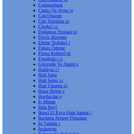
Çamaşırhane
Camcı Ve Ayna
10
Çatı Onarım
Cep Telefonu
42
Çi̇çekçi̇
12
Doğalgaz Tesi̇satı
92
Dövi̇z Büroları
Eleme Tesi̇sleri̇
2
Fatura Ödeme
Fi̇rma Rehberi̇
86
Fotoğrafçı
21
Güvenli̇k Ve Alarm
4
Hafri̇yat
17
Halı Saha
Halı Satışı
14
Halı Yıkama
45
Hazır Beton
4
Hurdacılar
9
İç Mi̇mar
İdda Bayi̇
İki̇nci̇ El Eşya Alım Satımı
7
İlaçlama Haşere Fi̇rmaları
Isı Yalıtım
1
İzolasyon