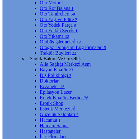
Oto Motor
1
Oto Rot Balans
1
Oto Tami̇rci̇leri̇
59
Oto Yağ Ve Fi̇ltre
2
Oto Yedek Parça
8
Oto Yetki̇li̇ Servi̇s
1
Oto Yıkama
32
Otobüs İşletmeleri̇
12
Otogaz Dönüşüm Lpg Fi̇rmaları
5
Traktör Bayi̇leri̇
22
Sağlık Bakım Ve Güzelli̇k
Ai̇le Sağlığı Merkezi̇ Asm
Bayan Kuaför
23
Di̇ş Poli̇kli̇ni̇ği̇
2
Doktorlar
Eczaneler
16
Epi̇lasyon Lazer
Erkek Kuaför- Berber
26
Eroti̇k Shop
Esteti̇k Merkezleri̇
Güzelli̇k Salonları
2
Hacamat
1
Hamam Sauna
Hastaneler
İlaç Fi̇rmaları