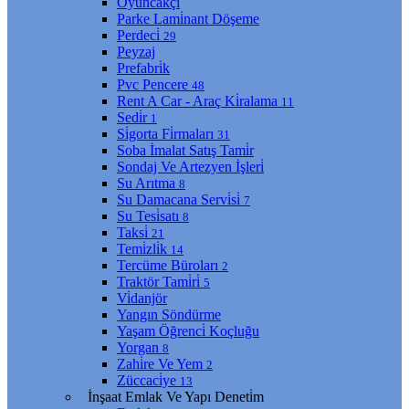
Oyuncakçı
Parke Lami̇nant Döşeme
Perdeci̇
29
Peyzaj
Prefabri̇k
Pvc Pencere
48
Rent A Car - Araç Ki̇ralama
11
Sedi̇r
1
Si̇gorta Fi̇rmaları
31
Soba İmalat Satış Tami̇r
Sondaj Ve Artezyen İşleri̇
Su Arıtma
8
Su Damacana Servi̇si̇
7
Su Tesi̇satı
8
Taksi̇
21
Temi̇zli̇k
14
Tercüme Büroları
2
Traktör Tami̇ri̇
5
Vi̇danjör
Yangın Söndürme
Yaşam Öğrenci̇ Koçluğu
Yorgan
8
Zahi̇re Ve Yem
2
Züccaci̇ye
13
İnşaat Emlak Ve Yapı Deneti̇m