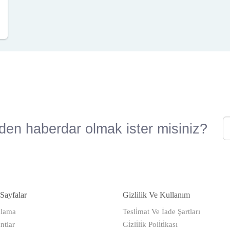
den haberdar olmak ister misiniz?
Sayfalar
Gizlilik Ve Kullanım
alama
Tesli̇mat Ve İade Şartları
ntlar
Gi̇zli̇li̇k Poli̇ti̇kası