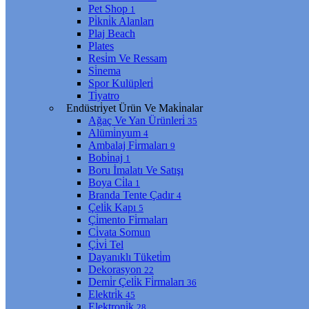
Pet Shop
1
Pi̇kni̇k Alanları
Plaj Beach
Plates
Resi̇m Ve Ressam
Si̇nema
Spor Kulüpleri̇
Ti̇yatro
Endüstri̇yet Ürün Ve Maki̇nalar
Ağaç Ve Yan Ürünleri̇
35
Alümi̇nyum
4
Ambalaj Fi̇rmaları
9
Bobi̇naj
1
Boru İmalatı Ve Satışı
Boya Ci̇la
1
Branda Tente Çadır
4
Çeli̇k Kapı
5
Çi̇mento Fi̇rmaları
Ci̇vata Somun
Çi̇vi̇ Tel
Dayanıklı Tüketi̇m
Dekorasyon
22
Demi̇r Çeli̇k Fi̇rmaları
36
Elektri̇k
45
Elektroni̇k
28