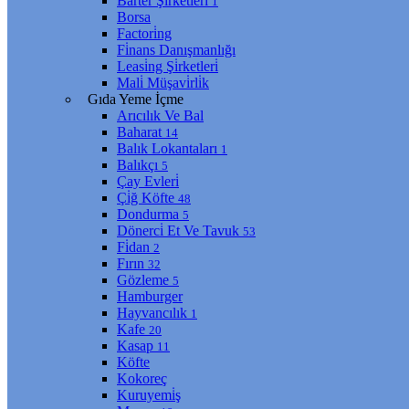
Barter Şi̇rketleri̇
1
Borsa
Factori̇ng
Fi̇nans Danışmanlığı
Leasi̇ng Şi̇rketleri̇
Mali̇ Müşavi̇rli̇k
Gıda Yeme İçme
Arıcılık Ve Bal
Baharat
14
Balık Lokantaları
1
Balıkçı
5
Çay Evleri̇
Çi̇ğ Köfte
48
Dondurma
5
Dönerci̇ Et Ve Tavuk
53
Fi̇dan
2
Fırın
32
Gözleme
5
Hamburger
Hayvancılık
1
Kafe
20
Kasap
11
Köfte
Kokoreç
Kuruyemi̇ş