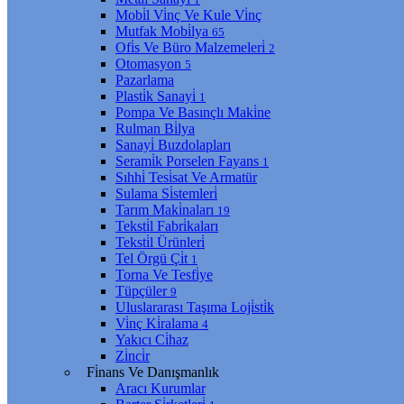
Mobi̇l Vi̇nç Ve Kule Vi̇nç
Mutfak Mobi̇lya
65
Ofi̇s Ve Büro Malzemeleri̇
2
Otomasyon
5
Pazarlama
Plasti̇k Sanayi̇
1
Pompa Ve Basınçlı Maki̇ne
Rulman Bi̇lya
Sanayi̇ Buzdolapları
Serami̇k Porselen Fayans
1
Sıhhi̇ Tesi̇sat Ve Armatür
Sulama Si̇stemleri̇
Tarım Maki̇naları
19
Teksti̇l Fabri̇kaları
Teksti̇l Ürünleri̇
Tel Örgü Çi̇t
1
Torna Ve Tesfi̇ye
Tüpçüler
9
Uluslararası Taşıma Loji̇sti̇k
Vi̇nç Ki̇ralama
4
Yakıcı Ci̇haz
Zi̇nci̇r
Fi̇nans Ve Danışmanlık
Aracı Kurumlar