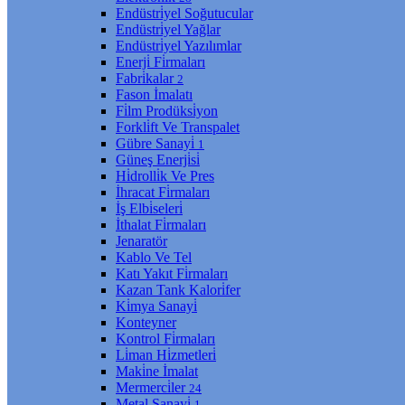
Endüstri̇yel Soğutucular
Endüstri̇yel Yağlar
Endüstri̇yel Yazılımlar
Enerji̇ Fi̇rmaları
Fabri̇kalar
2
Fason İmalatı
Fi̇lm Prodüksi̇yon
Forkli̇ft Ve Transpalet
Gübre Sanayi̇
1
Güneş Enerji̇si̇
Hi̇drolli̇k Ve Pres
İhracat Fi̇rmaları
İş Elbi̇seleri̇
İthalat Fi̇rmaları
Jenaratör
Kablo Ve Tel
Katı Yakıt Fi̇rmaları
Kazan Tank Kalori̇fer
Ki̇mya Sanayi̇
Konteyner
Kontrol Fi̇rmaları
Li̇man Hi̇zmetleri̇
Maki̇ne İmalat
Mermerci̇ler
24
Metal Sanayi̇
1