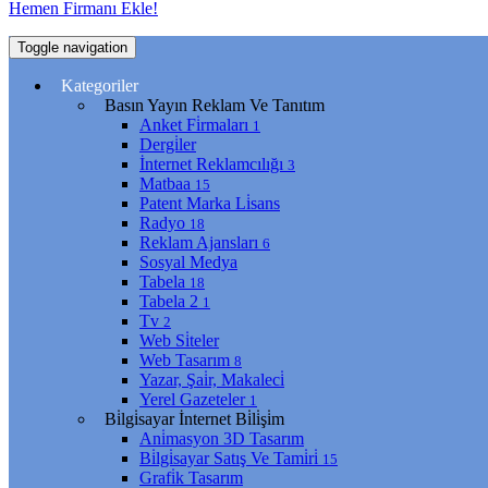
Hemen Firmanı Ekle!
Toggle navigation
Kategoriler
Basın Yayın Reklam Ve Tanıtım
Anket Fi̇rmaları
1
Dergi̇ler
İnternet Reklamcılığı
3
Matbaa
15
Patent Marka Li̇sans
Radyo
18
Reklam Ajansları
6
Sosyal Medya
Tabela
18
Tabela 2
1
Tv
2
Web Si̇teler
Web Tasarım
8
Yazar, Şai̇r, Makaleci̇
Yerel Gazeteler
1
Bi̇lgi̇sayar İnternet Bi̇li̇şi̇m
Ani̇masyon 3D Tasarım
Bi̇lgi̇sayar Satış Ve Tami̇ri̇
15
Grafi̇k Tasarım