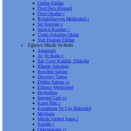
Onli̇ne Eği̇ti̇m
Özel Ders Hi̇zmeti̇
Özel Okullar
7
Rehabi̇li̇tasyon Merkezleri̇
2
Src Kursları
3
Sürücü Kursları
7
Üstün Zekalılar Okulu
Yurt Dışında Eği̇ti̇m
Eğlence Müzi̇k Ve Hobi̇
Aquapark
Av Ve Balık
9
Bar, Gece Kulübü, Di̇skolar
Bi̇lardo Salonları
Bowli̇ng Salonu
Dövmeci̇ Tattoo
Düğün Salonu
16
Eğlence Merkezleri̇
Heykeltraş
İnternet Cafe
16
Kaset Plak
2
Kıraathane Ve Çay Bahçeleri̇
Meyhane
Müzi̇k Aletleri̇ Satışı
2
Nargi̇le
1
Orkestracılar
13