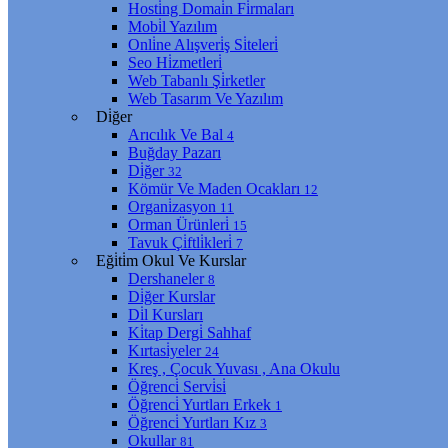
Hosti̇ng Domai̇n Fi̇rmaları
Mobi̇l Yazılım
Onli̇ne Alışveri̇ş Si̇teleri̇
Seo Hi̇zmetleri̇
Web Tabanlı Şi̇rketler
Web Tasarım Ve Yazılım
Di̇ğer
Arıcılık Ve Bal
4
Buğday Pazarı
Di̇ğer
32
Kömür Ve Maden Ocakları
12
Organi̇zasyon
11
Orman Ürünleri̇
15
Tavuk Çi̇ftli̇kleri̇
7
Eği̇ti̇m Okul Ve Kurslar
Dershaneler
8
Di̇ğer Kurslar
Di̇l Kursları
Ki̇tap Dergi̇ Sahhaf
Kırtasi̇yeler
24
Kreş , Çocuk Yuvası , Ana Okulu
Öğrenci̇ Servi̇si̇
Öğrenci̇ Yurtları Erkek
1
Öğrenci̇ Yurtları Kız
3
Okullar
81