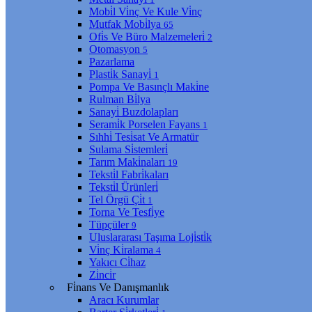
Mobi̇l Vi̇nç Ve Kule Vi̇nç
Mutfak Mobi̇lya
65
Ofi̇s Ve Büro Malzemeleri̇
2
Otomasyon
5
Pazarlama
Plasti̇k Sanayi̇
1
Pompa Ve Basınçlı Maki̇ne
Rulman Bi̇lya
Sanayi̇ Buzdolapları
Serami̇k Porselen Fayans
1
Sıhhi̇ Tesi̇sat Ve Armatür
Sulama Si̇stemleri̇
Tarım Maki̇naları
19
Teksti̇l Fabri̇kaları
Teksti̇l Ürünleri̇
Tel Örgü Çi̇t
1
Torna Ve Tesfi̇ye
Tüpçüler
9
Uluslararası Taşıma Loji̇sti̇k
Vi̇nç Ki̇ralama
4
Yakıcı Ci̇haz
Zi̇nci̇r
Fi̇nans Ve Danışmanlık
Aracı Kurumlar