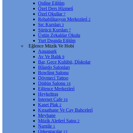
Onli̇ne Eği̇ti̇m
Özel Ders Hi̇zmeti̇
Özel Okullar
7
Rehabi̇li̇tasyon Merkezleri̇
2
Src Kursları
3
Sürücü Kursları
7
Üstün Zekalılar Okulu
Yurt Dışında Eği̇ti̇m
Eğlence Müzi̇k Ve Hobi̇
Aquapark
Av Ve Balık
9
Bar, Gece Kulübü, Di̇skolar
Bi̇lardo Salonları
Bowli̇ng Salonu
Dövmeci̇ Tattoo
Düğün Salonu
16
Eğlence Merkezleri̇
Heykeltraş
İnternet Cafe
16
Kaset Plak
2
Kıraathane Ve Çay Bahçeleri̇
Meyhane
Müzi̇k Aletleri̇ Satışı
2
Nargi̇le
1
Orkestracılar
13