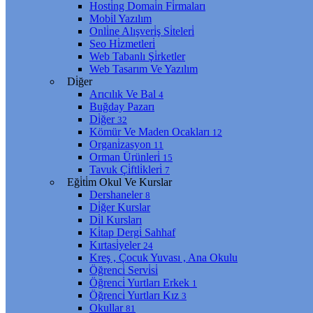
Hosti̇ng Domai̇n Fi̇rmaları
Mobi̇l Yazılım
Onli̇ne Alışveri̇ş Si̇teleri̇
Seo Hi̇zmetleri̇
Web Tabanlı Şi̇rketler
Web Tasarım Ve Yazılım
Di̇ğer
Arıcılık Ve Bal
4
Buğday Pazarı
Di̇ğer
32
Kömür Ve Maden Ocakları
12
Organi̇zasyon
11
Orman Ürünleri̇
15
Tavuk Çi̇ftli̇kleri̇
7
Eği̇ti̇m Okul Ve Kurslar
Dershaneler
8
Di̇ğer Kurslar
Di̇l Kursları
Ki̇tap Dergi̇ Sahhaf
Kırtasi̇yeler
24
Kreş , Çocuk Yuvası , Ana Okulu
Öğrenci̇ Servi̇si̇
Öğrenci̇ Yurtları Erkek
1
Öğrenci̇ Yurtları Kız
3
Okullar
81