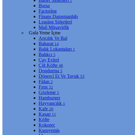
Barter Şi̇rketleri̇
1
Borsa
Factori̇ng
Fi̇nans Danışmanlığı
Leasi̇ng Şi̇rketleri̇
Mali̇ Müşavi̇rli̇k
Gıda Yeme İçme
Arıcılık Ve Bal
Baharat
14
Balık Lokantaları
1
Balıkçı
5
Çay Evleri̇
Çi̇ğ Köfte
48
Dondurma
5
Dönerci̇ Et Ve Tavuk
53
Fi̇dan
2
Fırın
32
Gözleme
5
Hamburger
Hayvancılık
1
Kafe
20
Kasap
11
Köfte
Kokoreç
Kuruyemi̇ş