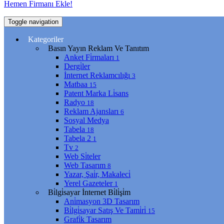
Hemen Firmanı Ekle!
Toggle navigation
Kategoriler
Basın Yayın Reklam Ve Tanıtım
Anket Fi̇rmaları
1
Dergi̇ler
İnternet Reklamcılığı
3
Matbaa
15
Patent Marka Li̇sans
Radyo
18
Reklam Ajansları
6
Sosyal Medya
Tabela
18
Tabela 2
1
Tv
2
Web Si̇teler
Web Tasarım
8
Yazar, Şai̇r, Makaleci̇
Yerel Gazeteler
1
Bi̇lgi̇sayar İnternet Bi̇li̇şi̇m
Ani̇masyon 3D Tasarım
Bi̇lgi̇sayar Satış Ve Tami̇ri̇
15
Grafi̇k Tasarım