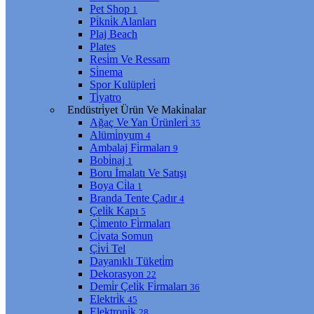
Pet Shop
1
Pi̇kni̇k Alanları
Plaj Beach
Plates
Resi̇m Ve Ressam
Si̇nema
Spor Kulüpleri̇
Ti̇yatro
Endüstri̇yet Ürün Ve Maki̇nalar
Ağaç Ve Yan Ürünleri̇
35
Alümi̇nyum
4
Ambalaj Fi̇rmaları
9
Bobi̇naj
1
Boru İmalatı Ve Satışı
Boya Ci̇la
1
Branda Tente Çadır
4
Çeli̇k Kapı
5
Çi̇mento Fi̇rmaları
Ci̇vata Somun
Çi̇vi̇ Tel
Dayanıklı Tüketi̇m
Dekorasyon
22
Demi̇r Çeli̇k Fi̇rmaları
36
Elektri̇k
45
Elektroni̇k
28