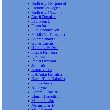
Endüstri̇yel Soğutucular
Endüstri̇yel Yağlar
Endüstri̇yel Yazılımlar
Enerji̇ Fi̇rmaları
Fabri̇kalar
2
Fason İmalatı
Fi̇lm Prodüksi̇yon
Forkli̇ft Ve Transpalet
Gübre Sanayi̇
1
Güneş Enerji̇si̇
Hi̇drolli̇k Ve Pres
İhracat Fi̇rmaları
İş Elbi̇seleri̇
İthalat Fi̇rmaları
Jenaratör
Kablo Ve Tel
Katı Yakıt Fi̇rmaları
Kazan Tank Kalori̇fer
Ki̇mya Sanayi̇
Konteyner
Kontrol Fi̇rmaları
Li̇man Hi̇zmetleri̇
Maki̇ne İmalat
Mermerci̇ler
24
Metal Sanayi̇
1