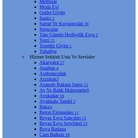
Mefruşat
Moda Evi̇
Outlet Gi̇yi̇m
Saatçı
2
Sarraf Ve Kuyumcular
39
Spotçular
Takı Gümüş Hedi̇yeli̇k Eşya
2
Terzi̇
21
Tesettür Gi̇yi̇m
1
Tuhafi̇ye
Hi̇zmet Sektörü Usta Ve Servi̇sler
Akaryakıt
27
Anahtar
4
Arabuluculuk
Arzuhalci̇
Asansör Bakımı Satışı
12
Av Ve Balık Malzemeleri̇
Avukatlar
18
Ayakkabı Tami̇ri̇
5
Bakıcı
Beton Elemanları
11
Beyaz Eşya Satıcıları
15
Beyaz Eşya Servi̇sleri̇
25
Boya Badana
Cam Balkon
18