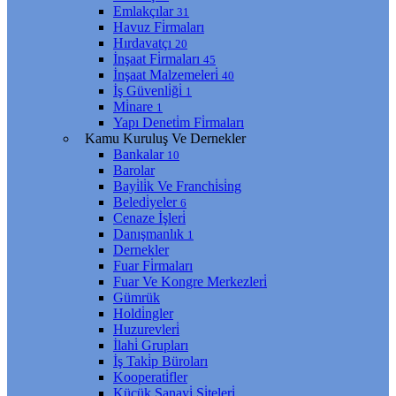
Emlakçılar
31
Havuz Fi̇rmaları
Hırdavatçı
20
İnşaat Fi̇rmaları
45
İnşaat Malzemeleri̇
40
İş Güvenli̇ği̇
1
Mi̇nare
1
Yapı Deneti̇m Fi̇rmaları
Kamu Kuruluş Ve Dernekler
Bankalar
10
Barolar
Bayi̇li̇k Ve Franchi̇si̇ng
Beledi̇yeler
6
Cenaze İşleri̇
Danışmanlık
1
Dernekler
Fuar Fi̇rmaları
Fuar Ve Kongre Merkezleri̇
Gümrük
Holdi̇ngler
Huzurevleri̇
İlahi̇ Grupları
İş Taki̇p Büroları
Kooperati̇fler
Küçük Sanayi̇ Si̇teleri̇