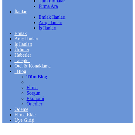
Tüm Firmalar
Firma Ara
İlanlar
Emlak İlanları
Araç İlanları
İş İlanları
Emlak
Araç İlanları
İş İlanları
Ürünler
Haberler
Talepler
Otel & Konaklama
Blog
Tüm Blog
Fi̇rma
Sorgun
Ekonomi̇
Öneri̇ler
Ödeme
Firma Ekle
Üye Girişi