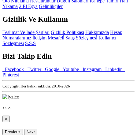
Oto Kiralama
Restaurantlar
Düğün Salonları
Kanepe Tami̇ri̇
Halı
Yıkama
2.El Eşya
Gelinlikçiler
Gizlilik Ve Kullanım
Tesli̇mat Ve İade Şartları
Gi̇zli̇li̇k Poli̇ti̇kası
Hakkımızda
Hesap
Numaralarımız
İletişim
Mesafeli̇ Satış Sözleşmesi̇
Kullanıcı
Sözleşmesi̇
S.S.S
Bizi Takip Edin
Facebook
Twitter
Google
Youtube
Instagram
Linkedin
Pinterest
Copyright Her hakkı saklıdır. 2010-2026
‹
›
×
×
Previous
Next