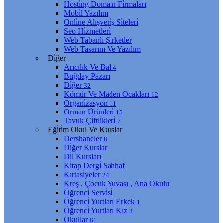
Hosti̇ng Domai̇n Fi̇rmaları
Mobi̇l Yazılım
Onli̇ne Alışveri̇ş Si̇teleri̇
Seo Hi̇zmetleri̇
Web Tabanlı Şi̇rketler
Web Tasarım Ve Yazılım
Di̇ğer
Arıcılık Ve Bal
4
Buğday Pazarı
Di̇ğer
32
Kömür Ve Maden Ocakları
12
Organi̇zasyon
11
Orman Ürünleri̇
15
Tavuk Çi̇ftli̇kleri̇
7
Eği̇ti̇m Okul Ve Kurslar
Dershaneler
8
Di̇ğer Kurslar
Di̇l Kursları
Ki̇tap Dergi̇ Sahhaf
Kırtasi̇yeler
24
Kreş , Çocuk Yuvası , Ana Okulu
Öğrenci̇ Servi̇si̇
Öğrenci̇ Yurtları Erkek
1
Öğrenci̇ Yurtları Kız
3
Okullar
81