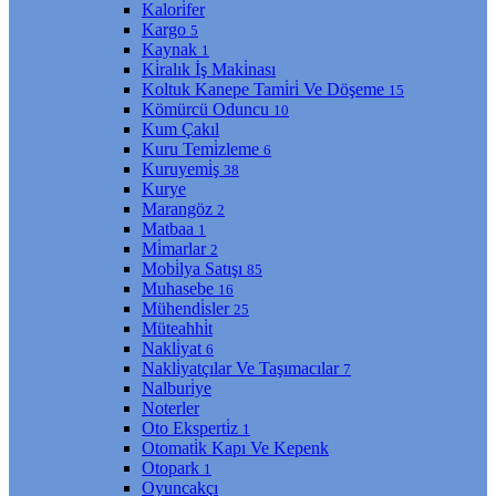
Kalori̇fer
Kargo
5
Kaynak
1
Ki̇ralık İş Maki̇nası
Koltuk Kanepe Tami̇ri̇ Ve Döşeme
15
Kömürcü Oduncu
10
Kum Çakıl
Kuru Temi̇zleme
6
Kuruyemi̇ş
38
Kurye
Marangöz
2
Matbaa
1
Mi̇marlar
2
Mobi̇lya Satışı
85
Muhasebe
16
Mühendi̇sler
25
Müteahhi̇t
Nakli̇yat
6
Nakli̇yatçılar Ve Taşımacılar
7
Nalburi̇ye
Noterler
Oto Eksperti̇z
1
Otomati̇k Kapı Ve Kepenk
Otopark
1
Oyuncakçı