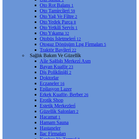
Oto Rot Balans
1
Oto Tami̇rci̇leri̇
59
Oto Yağ Ve Fi̇ltre
2
Oto Yedek Parça
8
Oto Yetki̇li̇ Servi̇s
1
Oto Yıkama
32
Otobüs İşletmeleri̇
12
Otogaz Dönüşüm Lpg Fi̇rmaları
5
Traktör Bayi̇leri̇
22
Sağlık Bakım Ve Güzelli̇k
Ai̇le Sağlığı Merkezi̇ Asm
Bayan Kuaför
23
Di̇ş Poli̇kli̇ni̇ği̇
2
Doktorlar
Eczaneler
16
Epi̇lasyon Lazer
Erkek Kuaför- Berber
26
Eroti̇k Shop
Esteti̇k Merkezleri̇
Güzelli̇k Salonları
2
Hacamat
1
Hamam Sauna
Hastaneler
İlaç Fi̇rmaları