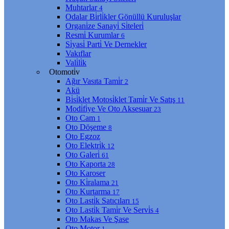
Muhtarlar
4
Odalar Bi̇rli̇kler Gönüllü Kuruluşlar
Organi̇ze Sanayi̇ Si̇teleri̇
Resmi̇ Kurumlar
6
Si̇yasi̇ Parti̇ Ve Dernekler
Vakıflar
Vali̇li̇k
Otomoti̇v
Ağır Vasıta Tami̇r
2
Akü
Bi̇si̇klet Motosi̇klet Tami̇r Ve Satış
11
Modi̇fi̇ye Ve Oto Aksesuar
23
Oto Cam
1
Oto Döşeme
8
Oto Egzoz
Oto Elektri̇k
12
Oto Galeri̇
61
Oto Kaporta
28
Oto Karoser
Oto Ki̇ralama
21
Oto Kurtarma
17
Oto Lasti̇k Satıcıları
15
Oto Lasti̇k Tami̇r Ve Servi̇s
4
Oto Makas Ve Şase
Oto Motor
1