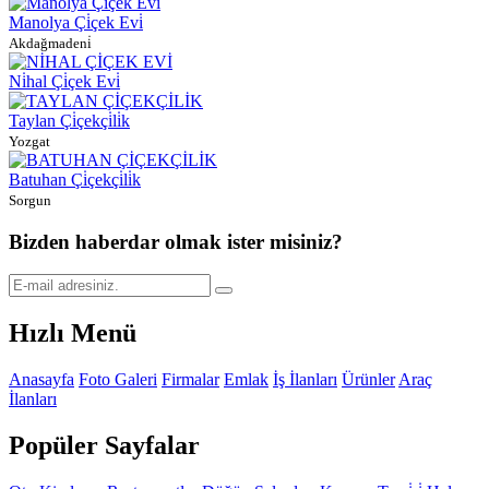
Manolya Çi̇çek Evi̇
Akdağmadeni̇
Ni̇hal Çi̇çek Evi̇
Taylan Çi̇çekçi̇li̇k
Yozgat
Batuhan Çi̇çekçi̇li̇k
Sorgun
Bizden haberdar olmak ister misiniz?
Hızlı Menü
Anasayfa
Foto Galeri
Firmalar
Emlak
İş İlanları
Ürünler
Araç
İlanları
Popüler Sayfalar