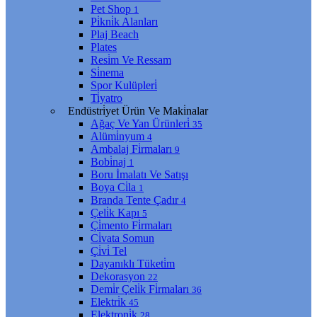
Pet Shop
1
Pi̇kni̇k Alanları
Plaj Beach
Plates
Resi̇m Ve Ressam
Si̇nema
Spor Kulüpleri̇
Ti̇yatro
Endüstri̇yet Ürün Ve Maki̇nalar
Ağaç Ve Yan Ürünleri̇
35
Alümi̇nyum
4
Ambalaj Fi̇rmaları
9
Bobi̇naj
1
Boru İmalatı Ve Satışı
Boya Ci̇la
1
Branda Tente Çadır
4
Çeli̇k Kapı
5
Çi̇mento Fi̇rmaları
Ci̇vata Somun
Çi̇vi̇ Tel
Dayanıklı Tüketi̇m
Dekorasyon
22
Demi̇r Çeli̇k Fi̇rmaları
36
Elektri̇k
45
Elektroni̇k
28