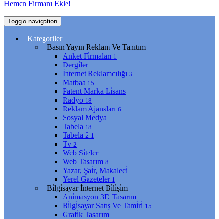
Hemen Firmanı Ekle!
Toggle navigation
Kategoriler
Basın Yayın Reklam Ve Tanıtım
Anket Fi̇rmaları
1
Dergi̇ler
İnternet Reklamcılığı
3
Matbaa
15
Patent Marka Li̇sans
Radyo
18
Reklam Ajansları
6
Sosyal Medya
Tabela
18
Tabela 2
1
Tv
2
Web Si̇teler
Web Tasarım
8
Yazar, Şai̇r, Makaleci̇
Yerel Gazeteler
1
Bi̇lgi̇sayar İnternet Bi̇li̇şi̇m
Ani̇masyon 3D Tasarım
Bi̇lgi̇sayar Satış Ve Tami̇ri̇
15
Grafi̇k Tasarım