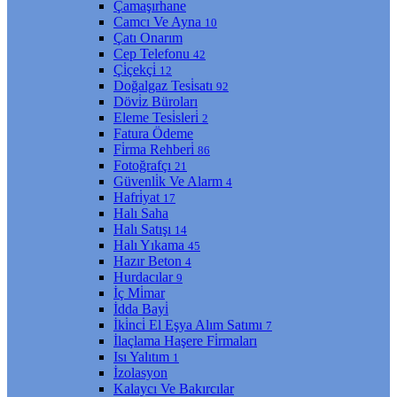
Çamaşırhane
Camcı Ve Ayna
10
Çatı Onarım
Cep Telefonu
42
Çi̇çekçi̇
12
Doğalgaz Tesi̇satı
92
Dövi̇z Büroları
Eleme Tesi̇sleri̇
2
Fatura Ödeme
Fi̇rma Rehberi̇
86
Fotoğrafçı
21
Güvenli̇k Ve Alarm
4
Hafri̇yat
17
Halı Saha
Halı Satışı
14
Halı Yıkama
45
Hazır Beton
4
Hurdacılar
9
İç Mi̇mar
İdda Bayi̇
İki̇nci̇ El Eşya Alım Satımı
7
İlaçlama Haşere Fi̇rmaları
Isı Yalıtım
1
İzolasyon
Kalaycı Ve Bakırcılar