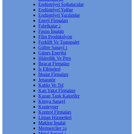
Endüstri̇yel Soğutucular
Endüstri̇yel Yağlar
Endüstri̇yel Yazılımlar
Enerji̇ Fi̇rmaları
Fabri̇kalar
2
Fason İmalatı
Fi̇lm Prodüksi̇yon
Forkli̇ft Ve Transpalet
Gübre Sanayi̇
1
Güneş Enerji̇si̇
Hi̇drolli̇k Ve Pres
İhracat Fi̇rmaları
İş Elbi̇seleri̇
İthalat Fi̇rmaları
Jenaratör
Kablo Ve Tel
Katı Yakıt Fi̇rmaları
Kazan Tank Kalori̇fer
Ki̇mya Sanayi̇
Konteyner
Kontrol Fi̇rmaları
Li̇man Hi̇zmetleri̇
Maki̇ne İmalat
Mermerci̇ler
24
Metal Sanayi̇
1