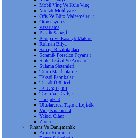
Mobi̇l Vi̇nç Ve Kule Vi̇nç
Mutfak Mobi̇lya
65
Ofi̇s Ve Büro Malzemeleri̇
2
Otomasyon
5
Pazarlama
Plasti̇k Sanayi̇
1
Pompa Ve Basınçlı Maki̇ne
Rulman Bi̇lya
Sanayi̇ Buzdolapları
Serami̇k Porselen Fayans
1
Sıhhi̇ Tesi̇sat Ve Armatür
Sulama Si̇stemleri̇
Tarım Maki̇naları
19
Teksti̇l Fabri̇kaları
Teksti̇l Ürünleri̇
Tel Örgü Çi̇t
1
Torna Ve Tesfi̇ye
Tüpçüler
9
Uluslararası Taşıma Loji̇sti̇k
Vi̇nç Ki̇ralama
4
Yakıcı Ci̇haz
Zi̇nci̇r
Fi̇nans Ve Danışmanlık
Aracı Kurumlar