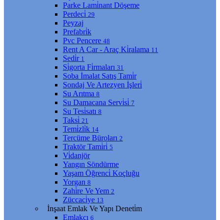
Parke Lami̇nant Döşeme
Perdeci̇
29
Peyzaj
Prefabri̇k
Pvc Pencere
48
Rent A Car - Araç Ki̇ralama
11
Sedi̇r
1
Si̇gorta Fi̇rmaları
31
Soba İmalat Satış Tami̇r
Sondaj Ve Artezyen İşleri̇
Su Arıtma
8
Su Damacana Servi̇si̇
7
Su Tesi̇satı
8
Taksi̇
21
Temi̇zli̇k
14
Tercüme Büroları
2
Traktör Tami̇ri̇
5
Vi̇danjör
Yangın Söndürme
Yaşam Öğrenci̇ Koçluğu
Yorgan
8
Zahi̇re Ve Yem
2
Züccaci̇ye
13
İnşaat Emlak Ve Yapı Deneti̇m
Emlakçı
6