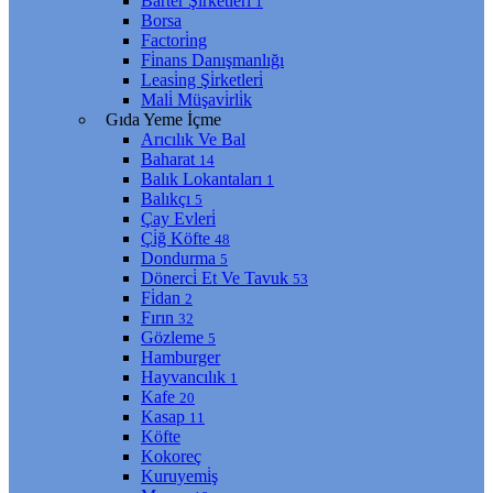
Barter Şi̇rketleri̇
1
Borsa
Factori̇ng
Fi̇nans Danışmanlığı
Leasi̇ng Şi̇rketleri̇
Mali̇ Müşavi̇rli̇k
Gıda Yeme İçme
Arıcılık Ve Bal
Baharat
14
Balık Lokantaları
1
Balıkçı
5
Çay Evleri̇
Çi̇ğ Köfte
48
Dondurma
5
Dönerci̇ Et Ve Tavuk
53
Fi̇dan
2
Fırın
32
Gözleme
5
Hamburger
Hayvancılık
1
Kafe
20
Kasap
11
Köfte
Kokoreç
Kuruyemi̇ş