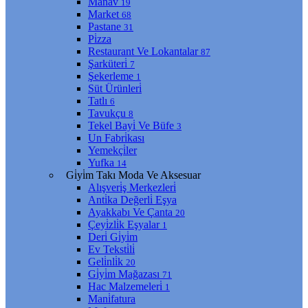
Manav
19
Market
68
Pastane
31
Pi̇zza
Restaurant Ve Lokantalar
87
Şarküteri̇
7
Şekerleme
1
Süt Ürünleri̇
Tatlı
6
Tavukçu
8
Tekel Bayi̇ Ve Büfe
3
Un Fabri̇kası
Yemekçi̇ler
Yufka
14
Gi̇yi̇m Takı Moda Ve Aksesuar
Alışveri̇ş Merkezleri̇
Anti̇ka Değerli̇ Eşya
Ayakkabı Ve Çanta
20
Çeyi̇zli̇k Eşyalar
1
Deri̇ Gi̇yi̇m
Ev Teksti̇li̇
Geli̇nli̇k
20
Gi̇yi̇m Mağazası
71
Hac Malzemeleri̇
1
Mani̇fatura