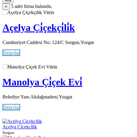
Ara
5
adet firma bulundu.
×
Vitrin
Açelya Çi̇çekçi̇li̇k
Cumhuriyet Caddesi No: 124/C Sorgun,Yozgat
Detaylar
Vitrin
Manolya Çi̇çek Evi̇
Belediye Yanı Akdağmadeni,Yozgat
Detaylar
Açelya Çi̇çekçi̇li̇k
Sorgun