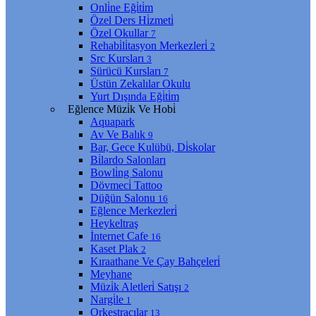
Onli̇ne Eği̇ti̇m
Özel Ders Hi̇zmeti̇
Özel Okullar
7
Rehabi̇li̇tasyon Merkezleri̇
2
Src Kursları
3
Sürücü Kursları
7
Üstün Zekalılar Okulu
Yurt Dışında Eği̇ti̇m
Eğlence Müzi̇k Ve Hobi̇
Aquapark
Av Ve Balık
9
Bar, Gece Kulübü, Di̇skolar
Bi̇lardo Salonları
Bowli̇ng Salonu
Dövmeci̇ Tattoo
Düğün Salonu
16
Eğlence Merkezleri̇
Heykeltraş
İnternet Cafe
16
Kaset Plak
2
Kıraathane Ve Çay Bahçeleri̇
Meyhane
Müzi̇k Aletleri̇ Satışı
2
Nargi̇le
1
Orkestracılar
13