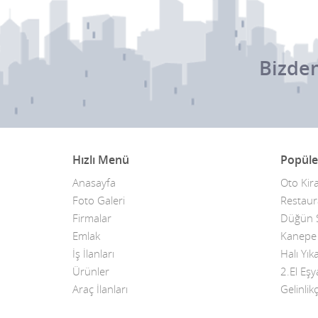
Bizden
Hızlı Menü
Popüle
Anasayfa
Oto Kir
Foto Galeri
Restaur
Firmalar
Düğün S
Emlak
Kanepe T
İş İlanları
Halı Yı
Ürünler
2.El Eşy
Araç İlanları
Gelinlikç