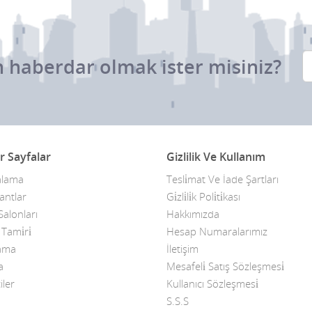
 haberdar olmak ister misiniz?
r Sayfalar
Gizlilik Ve Kullanım
alama
Tesli̇mat Ve İade Şartları
antlar
Gi̇zli̇li̇k Poli̇ti̇kası
alonları
Hakkımızda
ami̇ri̇
Hesap Numaralarımız
kama
İletişim
a
Mesafeli̇ Satış Sözleşmesi̇
iler
Kullanıcı Sözleşmesi̇
S.S.S