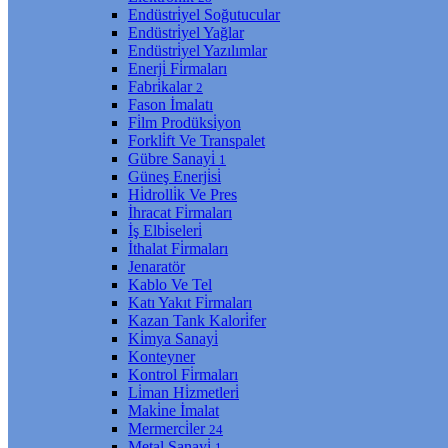
Endüstri̇yel Soğutucular
Endüstri̇yel Yağlar
Endüstri̇yel Yazılımlar
Enerji̇ Fi̇rmaları
Fabri̇kalar
2
Fason İmalatı
Fi̇lm Prodüksi̇yon
Forkli̇ft Ve Transpalet
Gübre Sanayi̇
1
Güneş Enerji̇si̇
Hi̇drolli̇k Ve Pres
İhracat Fi̇rmaları
İş Elbi̇seleri̇
İthalat Fi̇rmaları
Jenaratör
Kablo Ve Tel
Katı Yakıt Fi̇rmaları
Kazan Tank Kalori̇fer
Ki̇mya Sanayi̇
Konteyner
Kontrol Fi̇rmaları
Li̇man Hi̇zmetleri̇
Maki̇ne İmalat
Mermerci̇ler
24
Metal Sanayi̇
1