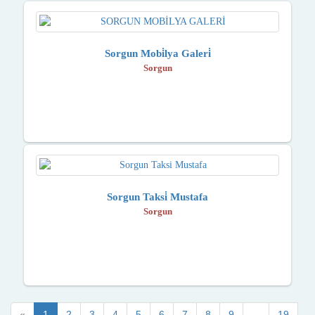
Sorgun Mobi̇lya Galeri̇
Sorgun
Sorgun Taksi̇ Mustafa
Sorgun
«
1
2
3
4
5
6
7
8
9
...
19