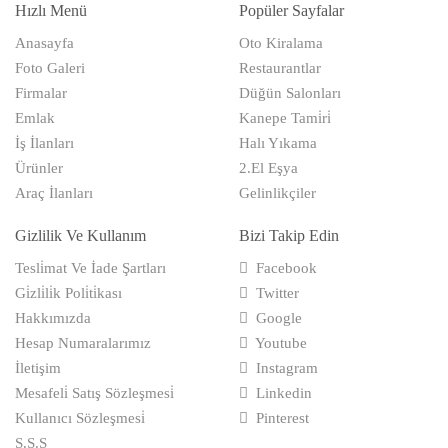
Hızlı Menü
Popüler Sayfalar
Anasayfa
Oto Kiralama
Foto Galeri
Restaurantlar
Firmalar
Düğün Salonları
Emlak
Kanepe Tami̇ri̇
İş İlanları
Halı Yıkama
Ürünler
2.El Eşya
Araç İlanları
Gelinlikçiler
Gizlilik Ve Kullanım
Bizi Takip Edin
Tesli̇mat Ve İade Şartları
Facebook
Gi̇zli̇li̇k Poli̇ti̇kası
Twitter
Hakkımızda
Google
Hesap Numaralarımız
Youtube
İletişim
Instagram
Mesafeli̇ Satış Sözleşmesi̇
Linkedin
Kullanıcı Sözleşmesi̇
Pinterest
S.S.S