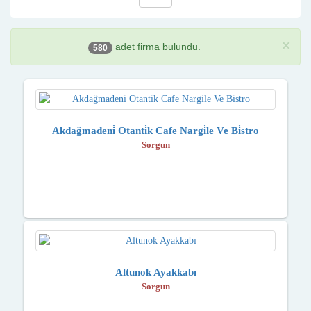
×
adet firma bulundu.
580
Akdağmadeni̇ Otanti̇k Cafe Nargi̇le Ve Bi̇stro
Sorgun
Altunok Ayakkabı
Sorgun