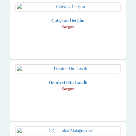
Çalışkan İleti̇şi̇m
Sorgun
Demi̇rel Oto Lasti̇k
Sorgun