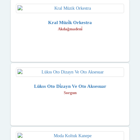
Kral Müzi̇k Orkestra
Akdağmadeni̇
Lükss Oto Di̇zayn Ve Oto Aksesuar
Sorgun