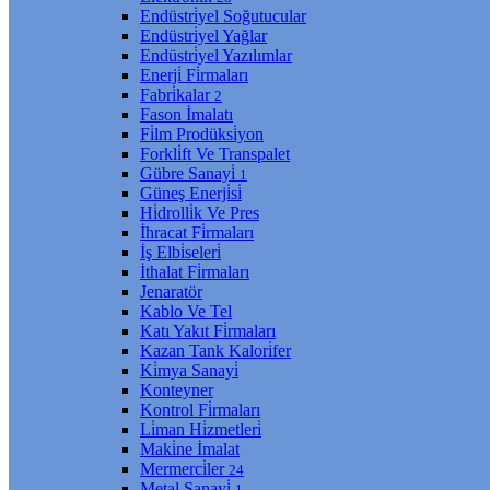
Endüstri̇yel Soğutucular
Endüstri̇yel Yağlar
Endüstri̇yel Yazılımlar
Enerji̇ Fi̇rmaları
Fabri̇kalar
2
Fason İmalatı
Fi̇lm Prodüksi̇yon
Forkli̇ft Ve Transpalet
Gübre Sanayi̇
1
Güneş Enerji̇si̇
Hi̇drolli̇k Ve Pres
İhracat Fi̇rmaları
İş Elbi̇seleri̇
İthalat Fi̇rmaları
Jenaratör
Kablo Ve Tel
Katı Yakıt Fi̇rmaları
Kazan Tank Kalori̇fer
Ki̇mya Sanayi̇
Konteyner
Kontrol Fi̇rmaları
Li̇man Hi̇zmetleri̇
Maki̇ne İmalat
Mermerci̇ler
24
Metal Sanayi̇
1