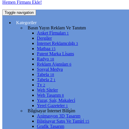
Hemen Firmanı Ekle!
Toggle navigation
Kategoriler
Basın Yayın Reklam Ve Tanıtım
Anket Fi̇rmaları
1
Dergi̇ler
İnternet Reklamcılığı
3
Matbaa
15
Patent Marka Li̇sans
Radyo
18
Reklam Ajansları
6
Sosyal Medya
Tabela
18
Tabela 2
1
Tv
2
Web Si̇teler
Web Tasarım
8
Yazar, Şai̇r, Makaleci̇
Yerel Gazeteler
1
Bi̇lgi̇sayar İnternet Bi̇li̇şi̇m
Ani̇masyon 3D Tasarım
Bi̇lgi̇sayar Satış Ve Tami̇ri̇
15
Grafi̇k Tasarım