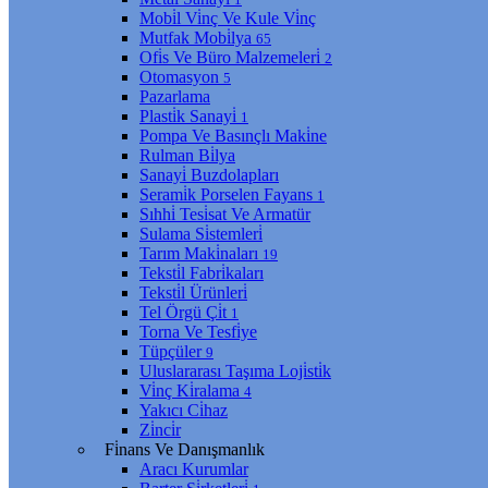
Mobi̇l Vi̇nç Ve Kule Vi̇nç
Mutfak Mobi̇lya
65
Ofi̇s Ve Büro Malzemeleri̇
2
Otomasyon
5
Pazarlama
Plasti̇k Sanayi̇
1
Pompa Ve Basınçlı Maki̇ne
Rulman Bi̇lya
Sanayi̇ Buzdolapları
Serami̇k Porselen Fayans
1
Sıhhi̇ Tesi̇sat Ve Armatür
Sulama Si̇stemleri̇
Tarım Maki̇naları
19
Teksti̇l Fabri̇kaları
Teksti̇l Ürünleri̇
Tel Örgü Çi̇t
1
Torna Ve Tesfi̇ye
Tüpçüler
9
Uluslararası Taşıma Loji̇sti̇k
Vi̇nç Ki̇ralama
4
Yakıcı Ci̇haz
Zi̇nci̇r
Fi̇nans Ve Danışmanlık
Aracı Kurumlar