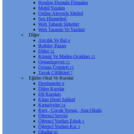
Hosti̇ng Domai̇n Fi̇rmaları
Mobi̇l Yazılım
Onli̇ne Alışveri̇ş Si̇teleri̇
Seo Hi̇zmetleri̇
Web Tabanlı Şi̇rketler
Web Tasarım Ve Yazılım
Di̇ğer
Arıcılık Ve Bal
4
Buğday Pazarı
Di̇ğer
32
Kömür Ve Maden Ocakları
12
Organi̇zasyon
11
Orman Ürünleri̇
15
Tavuk Çi̇ftli̇kleri̇
7
Eği̇ti̇m Okul Ve Kurslar
Dershaneler
8
Di̇ğer Kurslar
Di̇l Kursları
Ki̇tap Dergi̇ Sahhaf
Kırtasi̇yeler
24
Kreş , Çocuk Yuvası , Ana Okulu
Öğrenci̇ Servi̇si̇
Öğrenci̇ Yurtları Erkek
1
Öğrenci̇ Yurtları Kız
3
Okullar
81