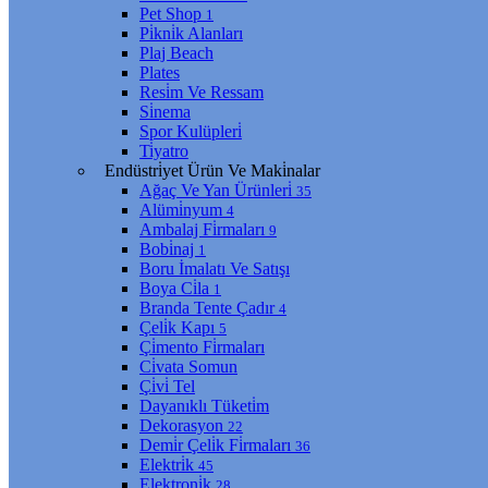
Pet Shop
1
Pi̇kni̇k Alanları
Plaj Beach
Plates
Resi̇m Ve Ressam
Si̇nema
Spor Kulüpleri̇
Ti̇yatro
Endüstri̇yet Ürün Ve Maki̇nalar
Ağaç Ve Yan Ürünleri̇
35
Alümi̇nyum
4
Ambalaj Fi̇rmaları
9
Bobi̇naj
1
Boru İmalatı Ve Satışı
Boya Ci̇la
1
Branda Tente Çadır
4
Çeli̇k Kapı
5
Çi̇mento Fi̇rmaları
Ci̇vata Somun
Çi̇vi̇ Tel
Dayanıklı Tüketi̇m
Dekorasyon
22
Demi̇r Çeli̇k Fi̇rmaları
36
Elektri̇k
45
Elektroni̇k
28