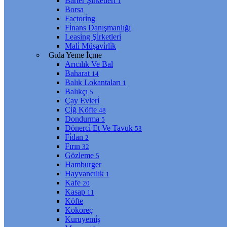
Barter Şi̇rketleri̇
1
Borsa
Factori̇ng
Fi̇nans Danışmanlığı
Leasi̇ng Şi̇rketleri̇
Mali̇ Müşavi̇rli̇k
Gıda Yeme İçme
Arıcılık Ve Bal
Baharat
14
Balık Lokantaları
1
Balıkçı
5
Çay Evleri̇
Çi̇ğ Köfte
48
Dondurma
5
Dönerci̇ Et Ve Tavuk
53
Fi̇dan
2
Fırın
32
Gözleme
5
Hamburger
Hayvancılık
1
Kafe
20
Kasap
11
Köfte
Kokoreç
Kuruyemi̇ş