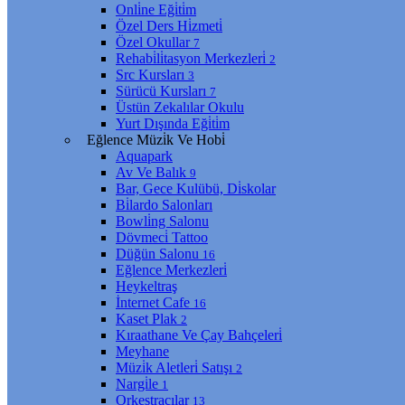
Onli̇ne Eği̇ti̇m
Özel Ders Hi̇zmeti̇
Özel Okullar
7
Rehabi̇li̇tasyon Merkezleri̇
2
Src Kursları
3
Sürücü Kursları
7
Üstün Zekalılar Okulu
Yurt Dışında Eği̇ti̇m
Eğlence Müzi̇k Ve Hobi̇
Aquapark
Av Ve Balık
9
Bar, Gece Kulübü, Di̇skolar
Bi̇lardo Salonları
Bowli̇ng Salonu
Dövmeci̇ Tattoo
Düğün Salonu
16
Eğlence Merkezleri̇
Heykeltraş
İnternet Cafe
16
Kaset Plak
2
Kıraathane Ve Çay Bahçeleri̇
Meyhane
Müzi̇k Aletleri̇ Satışı
2
Nargi̇le
1
Orkestracılar
13