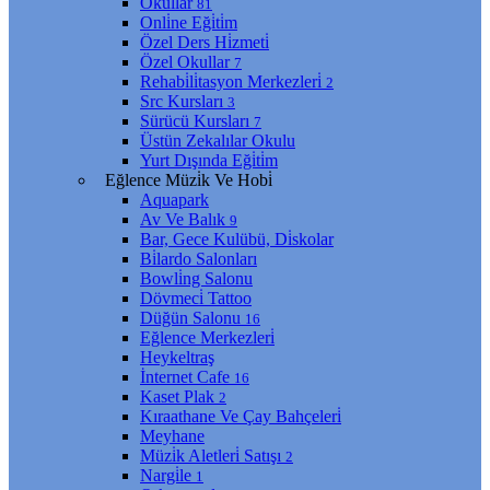
Okullar
81
Onli̇ne Eği̇ti̇m
Özel Ders Hi̇zmeti̇
Özel Okullar
7
Rehabi̇li̇tasyon Merkezleri̇
2
Src Kursları
3
Sürücü Kursları
7
Üstün Zekalılar Okulu
Yurt Dışında Eği̇ti̇m
Eğlence Müzi̇k Ve Hobi̇
Aquapark
Av Ve Balık
9
Bar, Gece Kulübü, Di̇skolar
Bi̇lardo Salonları
Bowli̇ng Salonu
Dövmeci̇ Tattoo
Düğün Salonu
16
Eğlence Merkezleri̇
Heykeltraş
İnternet Cafe
16
Kaset Plak
2
Kıraathane Ve Çay Bahçeleri̇
Meyhane
Müzi̇k Aletleri̇ Satışı
2
Nargi̇le
1