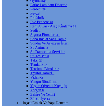
Oyuncakçı
Parke Lami̇nant Döşeme
Perdeci̇
29
Peyzaj
Prefabri̇k
Pvc Pencere
48
Rent A Car - Araç Ki̇ralama
11
Sedi̇r
1
Si̇gorta Fi̇rmaları
31
Soba İmalat Satış Tami̇r
Sondaj Ve Artezyen İşleri̇
Su Arıtma
8
Su Damacana Servi̇si̇
7
Su Tesi̇satı
8
Taksi̇
21
Temi̇zli̇k
14
Tercüme Büroları
2
Traktör Tami̇ri̇
5
Vi̇danjör
Yangın Söndürme
Yaşam Öğrenci̇ Koçluğu
Yorgan
8
Zahi̇re Ve Yem
2
Züccaci̇ye
13
İnşaat Emlak Ve Yapı Deneti̇m