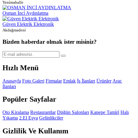
Yeni̇mahalle
Osman İnci̇ Aydınlatma
Güven Elektri̇k Elektroni̇k
Akdağmadeni̇
Bizden haberdar olmak ister misiniz?
Hızlı Menü
Anasayfa
Foto Galeri
Firmalar
Emlak
İş İlanları
Ürünler
Araç
İlanları
Popüler Sayfalar
Oto Kiralama
Restaurantlar
Düğün Salonları
Kanepe Tami̇ri̇
Halı
Yıkama
2.El Eşya
Gelinlikçiler
Gizlilik Ve Kullanım