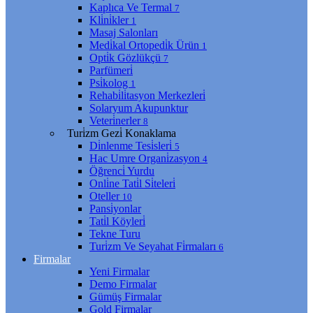
Kaplıca Ve Termal
7
Kli̇ni̇kler
1
Masaj Salonları
Medi̇kal Ortopedi̇k Ürün
1
Opti̇k Gözlükçü
7
Parfümeri̇
Psi̇kolog
1
Rehabi̇li̇tasyon Merkezleri̇
Solaryum Akupunktur
Veteri̇nerler
8
Turi̇zm Gezi̇ Konaklama
Di̇nlenme Tesi̇sleri̇
5
Hac Umre Organi̇zasyon
4
Öğrenci̇ Yurdu
Onli̇ne Tati̇l Si̇teleri̇
Oteller
10
Pansi̇yonlar
Tati̇l Köyleri̇
Tekne Turu
Turi̇zm Ve Seyahat Fi̇rmaları
6
Firmalar
Yeni Firmalar
Demo Firmalar
Gümüş Firmalar
Gold Firmalar