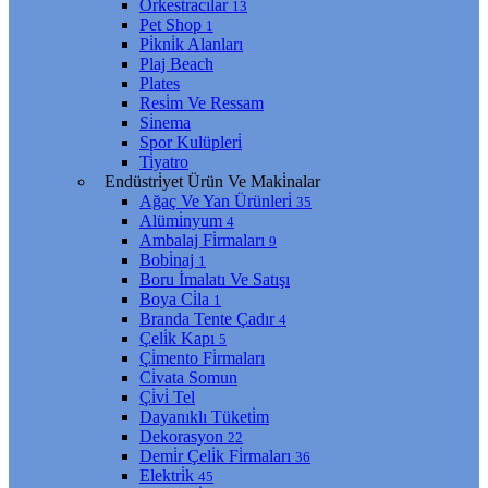
Orkestracılar
13
Pet Shop
1
Pi̇kni̇k Alanları
Plaj Beach
Plates
Resi̇m Ve Ressam
Si̇nema
Spor Kulüpleri̇
Ti̇yatro
Endüstri̇yet Ürün Ve Maki̇nalar
Ağaç Ve Yan Ürünleri̇
35
Alümi̇nyum
4
Ambalaj Fi̇rmaları
9
Bobi̇naj
1
Boru İmalatı Ve Satışı
Boya Ci̇la
1
Branda Tente Çadır
4
Çeli̇k Kapı
5
Çi̇mento Fi̇rmaları
Ci̇vata Somun
Çi̇vi̇ Tel
Dayanıklı Tüketi̇m
Dekorasyon
22
Demi̇r Çeli̇k Fi̇rmaları
36
Elektri̇k
45