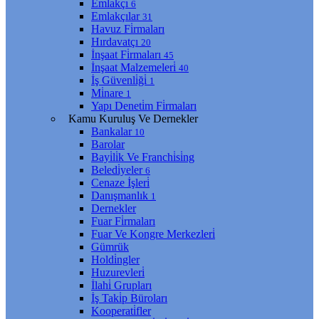
Emlakçı
6
Emlakçılar
31
Havuz Fi̇rmaları
Hırdavatçı
20
İnşaat Fi̇rmaları
45
İnşaat Malzemeleri̇
40
İş Güvenli̇ği̇
1
Mi̇nare
1
Yapı Deneti̇m Fi̇rmaları
Kamu Kuruluş Ve Dernekler
Bankalar
10
Barolar
Bayi̇li̇k Ve Franchi̇si̇ng
Beledi̇yeler
6
Cenaze İşleri̇
Danışmanlık
1
Dernekler
Fuar Fi̇rmaları
Fuar Ve Kongre Merkezleri̇
Gümrük
Holdi̇ngler
Huzurevleri̇
İlahi̇ Grupları
İş Taki̇p Büroları
Kooperati̇fler