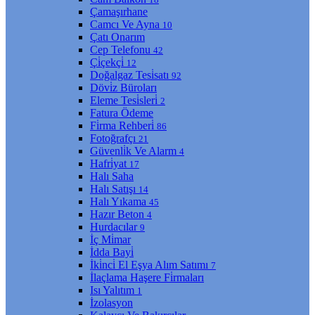
Çamaşırhane
Camcı Ve Ayna
10
Çatı Onarım
Cep Telefonu
42
Çi̇çekçi̇
12
Doğalgaz Tesi̇satı
92
Dövi̇z Büroları
Eleme Tesi̇sleri̇
2
Fatura Ödeme
Fi̇rma Rehberi̇
86
Fotoğrafçı
21
Güvenli̇k Ve Alarm
4
Hafri̇yat
17
Halı Saha
Halı Satışı
14
Halı Yıkama
45
Hazır Beton
4
Hurdacılar
9
İç Mi̇mar
İdda Bayi̇
İki̇nci̇ El Eşya Alım Satımı
7
İlaçlama Haşere Fi̇rmaları
Isı Yalıtım
1
İzolasyon