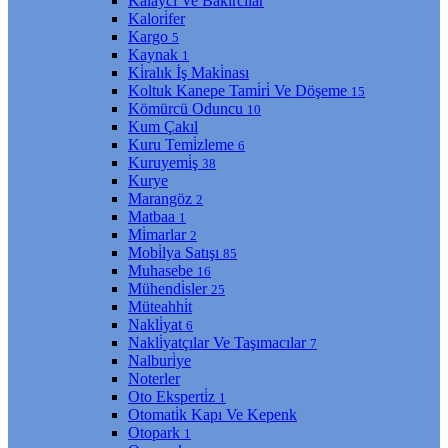
Kalaycı Ve Bakırcılar
Kalori̇fer
Kargo
5
Kaynak
1
Ki̇ralık İş Maki̇nası
Koltuk Kanepe Tami̇ri̇ Ve Döşeme
15
Kömürcü Oduncu
10
Kum Çakıl
Kuru Temi̇zleme
6
Kuruyemi̇ş
38
Kurye
Marangöz
2
Matbaa
1
Mi̇marlar
2
Mobi̇lya Satışı
85
Muhasebe
16
Mühendi̇sler
25
Müteahhi̇t
Nakli̇yat
6
Nakli̇yatçılar Ve Taşımacılar
7
Nalburi̇ye
Noterler
Oto Eksperti̇z
1
Otomati̇k Kapı Ve Kepenk
Otopark
1