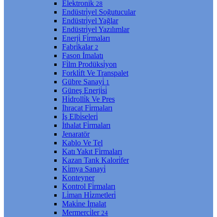
Elektroni̇k
28
Endüstri̇yel Soğutucular
Endüstri̇yel Yağlar
Endüstri̇yel Yazılımlar
Enerji̇ Fi̇rmaları
Fabri̇kalar
2
Fason İmalatı
Fi̇lm Prodüksi̇yon
Forkli̇ft Ve Transpalet
Gübre Sanayi̇
1
Güneş Enerji̇si̇
Hi̇drolli̇k Ve Pres
İhracat Fi̇rmaları
İş Elbi̇seleri̇
İthalat Fi̇rmaları
Jenaratör
Kablo Ve Tel
Katı Yakıt Fi̇rmaları
Kazan Tank Kalori̇fer
Ki̇mya Sanayi̇
Konteyner
Kontrol Fi̇rmaları
Li̇man Hi̇zmetleri̇
Maki̇ne İmalat
Mermerci̇ler
24