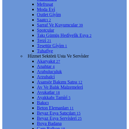
Mefruşat
Moda Evi̇
Outlet Gi̇yi̇m
Saatçı
2
Sarraf Ve Kuyumcular
39
Spotçular
Takı Gümüş Hedi̇yeli̇k Eşya
2
Terzi̇
21
Tesettür Gi̇yi̇m
1
Tuhafi̇ye
Hi̇zmet Sektörü Usta Ve Servi̇sler
Akaryakıt
27
Anahtar
4
Arabuluculuk
Arzuhalci̇
Asansör Bakımı Satışı
12
Av Ve Balık Malzemeleri̇
Avukatlar
18
Ayakkabı Tami̇ri̇
5
Bakıcı
Beton Elemanları
11
Beyaz Eşya Satıcıları
15
Beyaz Eşya Servi̇sleri̇
25
Boya Badana
Cam Balkon
18