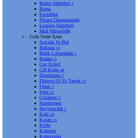
Barter Şi̇rketleri̇
1
Borsa
Factori̇ng
Fi̇nans Danışmanlığı
Leasi̇ng Şi̇rketleri̇
Mali̇ Müşavi̇rli̇k
Gıda Yeme İçme
Arıcılık Ve Bal
Baharat
14
Balık Lokantaları
1
Balıkçı
5
Çay Evleri̇
Çi̇ğ Köfte
48
Dondurma
5
Dönerci̇ Et Ve Tavuk
53
Fi̇dan
2
Fırın
32
Gözleme
5
Hamburger
Hayvancılık
1
Kafe
20
Kasap
11
Köfte
Kokoreç
Kuruyemi̇ş