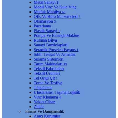
Metal Sanayi̇
1
Mobi̇l Vi̇nç Ve Kule Vi̇nç
Mutfak Mobi̇lya
65
Ofi̇s Ve Büro Malzemeleri̇
2
Otomasyon
5
Pazarlama
Plasti̇k Sanayi̇
1
Pompa Ve Basınçlı Maki̇ne
Rulman Bi̇lya
Sanayi̇ Buzdolapları
Serami̇k Porselen Fayans
1
Sıhhi̇ Tesi̇sat Ve Armatür
Sulama Si̇stemleri̇
Tarım Maki̇naları
19
Teksti̇l Fabri̇kaları
Teksti̇l Ürünleri̇
Tel Örgü Çi̇t
1
Torna Ve Tesfi̇ye
Tüpçüler
9
Uluslararası Taşıma Loji̇sti̇k
Vi̇nç Ki̇ralama
4
Yakıcı Ci̇haz
Zi̇nci̇r
Fi̇nans Ve Danışmanlık
Aracı Kurumlar