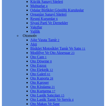
Küçük Sanayi̇ Si̇teleri̇
Muhtarlar
4
Odalar Bi̇rli̇kler Gönüllü Kuruluşlar
Organi̇ze Sanayi̇ Si̇teleri̇
Resmi̇ Kurumlar
6
Si̇yasi̇ Parti̇ Ve Dernekler
Vakıflar
Vali̇li̇k
Otomoti̇v
Ağır Vasıta Tami̇r
2
Akü
Bi̇si̇klet Motosi̇klet Tami̇r Ve Satış
11
Modi̇fi̇ye Ve Oto Aksesuar
23
Oto Cam
1
Oto Döşeme
8
Oto Egzoz
Oto Elektri̇k
12
Oto Galeri̇
61
Oto Kaporta
28
Oto Karoser
Oto Ki̇ralama
21
Oto Kurtarma
17
Oto Lasti̇k Satıcıları
15
Oto Lasti̇k Tami̇r Ve Servi̇s
4
Oto Makas Ve Şase