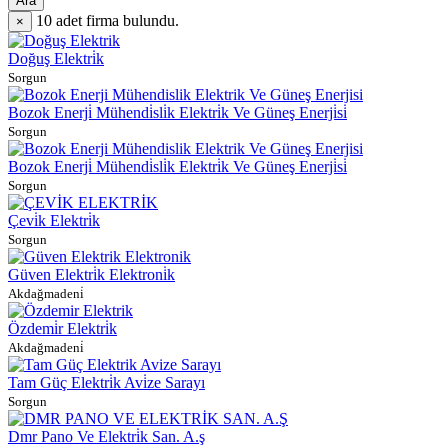
Ara
10
adet firma bulundu.
×
Doğuş Elektri̇k
Sorgun
Bozok Enerji̇ Mühendi̇sli̇k Elektri̇k Ve Güneş Enerji̇si̇
Sorgun
Bozok Enerji̇ Mühendi̇sli̇k Elektri̇k Ve Güneş Enerji̇si̇
Sorgun
Çevi̇k Elektri̇k
Sorgun
Güven Elektri̇k Elektroni̇k
Akdağmadeni̇
Özdemi̇r Elektri̇k
Akdağmadeni̇
Tam Güç Elektri̇k Avi̇ze Sarayı
Sorgun
Dmr Pano Ve Elektri̇k San. A.ş