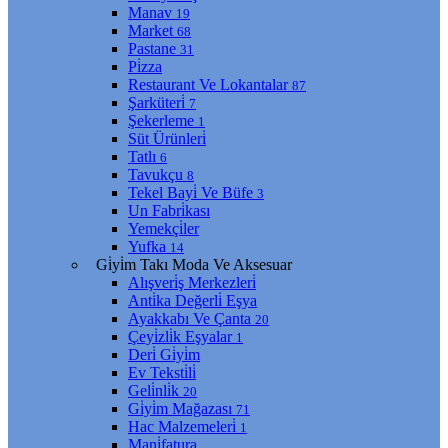
Manav
19
Market
68
Pastane
31
Pi̇zza
Restaurant Ve Lokantalar
87
Şarküteri̇
7
Şekerleme
1
Süt Ürünleri̇
Tatlı
6
Tavukçu
8
Tekel Bayi̇ Ve Büfe
3
Un Fabri̇kası
Yemekçi̇ler
Yufka
14
Gi̇yi̇m Takı Moda Ve Aksesuar
Alışveri̇ş Merkezleri̇
Anti̇ka Değerli̇ Eşya
Ayakkabı Ve Çanta
20
Çeyi̇zli̇k Eşyalar
1
Deri̇ Gi̇yi̇m
Ev Teksti̇li̇
Geli̇nli̇k
20
Gi̇yi̇m Mağazası
71
Hac Malzemeleri̇
1
Mani̇fatura