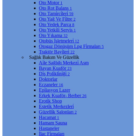
Oto Motor
1
Oto Rot Balans
1
Oto Tami̇rci̇leri̇
59
Oto Yağ Ve Fi̇ltre
2
Oto Yedek Parça
8
Oto Yetki̇li̇ Servi̇s
1
Oto Yıkama
32
Otobüs İşletmeleri̇
12
Otogaz Dönüşüm Lpg Fi̇rmaları
5
Traktör Bayi̇leri̇
22
Sağlık Bakım Ve Güzelli̇k
Ai̇le Sağlığı Merkezi̇ Asm
Bayan Kuaför
23
Di̇ş Poli̇kli̇ni̇ği̇
2
Doktorlar
Eczaneler
16
Epi̇lasyon Lazer
Erkek Kuaför- Berber
26
Eroti̇k Shop
Esteti̇k Merkezleri̇
Güzelli̇k Salonları
2
Hacamat
1
Hamam Sauna
Hastaneler
İlaç Fi̇rmaları