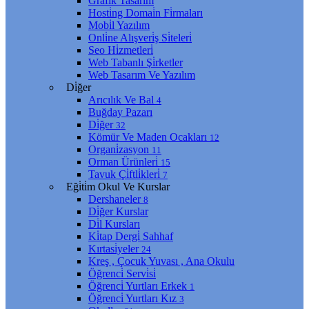
Grafi̇k Tasarım
Hosti̇ng Domai̇n Fi̇rmaları
Mobi̇l Yazılım
Onli̇ne Alışveri̇ş Si̇teleri̇
Seo Hi̇zmetleri̇
Web Tabanlı Şi̇rketler
Web Tasarım Ve Yazılım
Di̇ğer
Arıcılık Ve Bal
4
Buğday Pazarı
Di̇ğer
32
Kömür Ve Maden Ocakları
12
Organi̇zasyon
11
Orman Ürünleri̇
15
Tavuk Çi̇ftli̇kleri̇
7
Eği̇ti̇m Okul Ve Kurslar
Dershaneler
8
Di̇ğer Kurslar
Di̇l Kursları
Ki̇tap Dergi̇ Sahhaf
Kırtasi̇yeler
24
Kreş , Çocuk Yuvası , Ana Okulu
Öğrenci̇ Servi̇si̇
Öğrenci̇ Yurtları Erkek
1
Öğrenci̇ Yurtları Kız
3