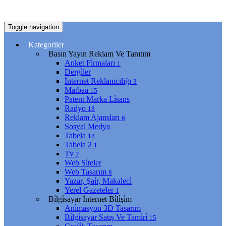
Toggle navigation
Kategoriler
Basın Yayın Reklam Ve Tanıtım
Anket Fi̇rmaları
1
Dergi̇ler
İnternet Reklamcılığı
3
Matbaa
15
Patent Marka Li̇sans
Radyo
18
Reklam Ajansları
6
Sosyal Medya
Tabela
18
Tabela 2
1
Tv
2
Web Si̇teler
Web Tasarım
8
Yazar, Şai̇r, Makaleci̇
Yerel Gazeteler
1
Bi̇lgi̇sayar İnternet Bi̇li̇şi̇m
Ani̇masyon 3D Tasarım
Bi̇lgi̇sayar Satış Ve Tami̇ri̇
15