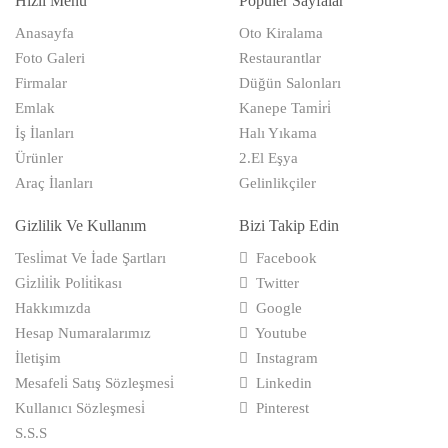
Hızlı Menü
Popüler Sayfalar
Anasayfa
Oto Kiralama
Foto Galeri
Restaurantlar
Firmalar
Düğün Salonları
Emlak
Kanepe Tami̇ri̇
İş İlanları
Halı Yıkama
Ürünler
2.El Eşya
Araç İlanları
Gelinlikçiler
Gizlilik Ve Kullanım
Bizi Takip Edin
Tesli̇mat Ve İade Şartları
Facebook
Gi̇zli̇li̇k Poli̇ti̇kası
Twitter
Hakkımızda
Google
Hesap Numaralarımız
Youtube
İletişim
Instagram
Mesafeli̇ Satış Sözleşmesi̇
Linkedin
Kullanıcı Sözleşmesi̇
Pinterest
S.S.S