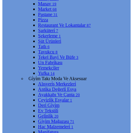
Manav
19
Market
68
Pastane
31
Pi̇zza
Restaurant Ve Lokantalar
87
Şarküteri̇
7
Şekerleme
1
Süt Ürünleri̇
Tatlı
6
Tavukçu
8
Tekel Bayi̇ Ve Büfe
3
Un Fabri̇kası
Yemekçi̇ler
Yufka
14
Gi̇yi̇m Takı Moda Ve Aksesuar
Alışveri̇ş Merkezleri̇
Anti̇ka Değerli̇ Eşya
Ayakkabı Ve Çanta
20
Çeyi̇zli̇k Eşyalar
1
Deri̇ Gi̇yi̇m
Ev Teksti̇li̇
Geli̇nli̇k
20
Gi̇yi̇m Mağazası
71
Hac Malzemeleri̇
1
Mani̇fatura