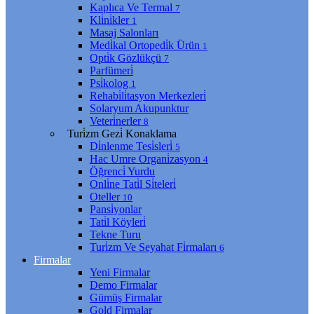
Kaplıca Ve Termal
7
Kli̇ni̇kler
1
Masaj Salonları
Medi̇kal Ortopedi̇k Ürün
1
Opti̇k Gözlükçü
7
Parfümeri̇
Psi̇kolog
1
Rehabi̇li̇tasyon Merkezleri̇
Solaryum Akupunktur
Veteri̇nerler
8
Turi̇zm Gezi̇ Konaklama
Di̇nlenme Tesi̇sleri̇
5
Hac Umre Organi̇zasyon
4
Öğrenci̇ Yurdu
Onli̇ne Tati̇l Si̇teleri̇
Oteller
10
Pansi̇yonlar
Tati̇l Köyleri̇
Tekne Turu
Turi̇zm Ve Seyahat Fi̇rmaları
6
Firmalar
Yeni Firmalar
Demo Firmalar
Gümüş Firmalar
Gold Firmalar