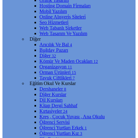
Grafi̇k Tasarım
Hosti̇ng Domai̇n Fi̇rmaları
Mobi̇l Yazılım
Onli̇ne Alışveri̇ş Si̇teleri̇
Seo Hi̇zmetleri̇
Web Tabanlı Şi̇rketler
Web Tasarım Ve Yazılım
Di̇ğer
Arıcılık Ve Bal
4
Buğday Pazarı
Di̇ğer
32
Kömür Ve Maden Ocakları
12
Organi̇zasyon
11
Orman Ürünleri̇
15
Tavuk Çi̇ftli̇kleri̇
7
Eği̇ti̇m Okul Ve Kurslar
Dershaneler
8
Di̇ğer Kurslar
Di̇l Kursları
Ki̇tap Dergi̇ Sahhaf
Kırtasi̇yeler
24
Kreş , Çocuk Yuvası , Ana Okulu
Öğrenci̇ Servi̇si̇
Öğrenci̇ Yurtları Erkek
1
Öğrenci̇ Yurtları Kız
3