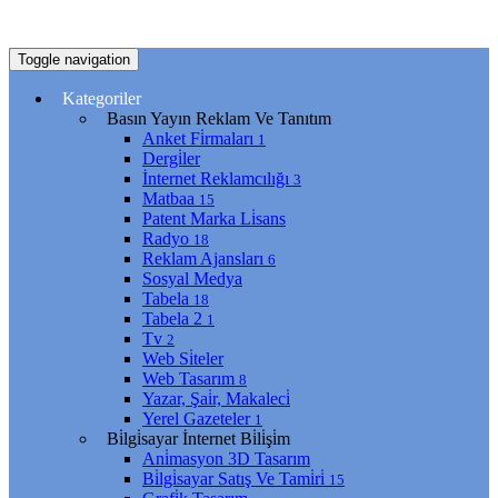
Toggle navigation
Kategoriler
Basın Yayın Reklam Ve Tanıtım
Anket Fi̇rmaları
1
Dergi̇ler
İnternet Reklamcılığı
3
Matbaa
15
Patent Marka Li̇sans
Radyo
18
Reklam Ajansları
6
Sosyal Medya
Tabela
18
Tabela 2
1
Tv
2
Web Si̇teler
Web Tasarım
8
Yazar, Şai̇r, Makaleci̇
Yerel Gazeteler
1
Bi̇lgi̇sayar İnternet Bi̇li̇şi̇m
Ani̇masyon 3D Tasarım
Bi̇lgi̇sayar Satış Ve Tami̇ri̇
15