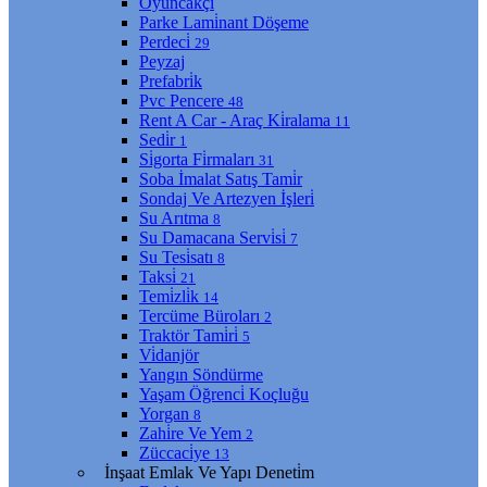
Oyuncakçı
Parke Lami̇nant Döşeme
Perdeci̇
29
Peyzaj
Prefabri̇k
Pvc Pencere
48
Rent A Car - Araç Ki̇ralama
11
Sedi̇r
1
Si̇gorta Fi̇rmaları
31
Soba İmalat Satış Tami̇r
Sondaj Ve Artezyen İşleri̇
Su Arıtma
8
Su Damacana Servi̇si̇
7
Su Tesi̇satı
8
Taksi̇
21
Temi̇zli̇k
14
Tercüme Büroları
2
Traktör Tami̇ri̇
5
Vi̇danjör
Yangın Söndürme
Yaşam Öğrenci̇ Koçluğu
Yorgan
8
Zahi̇re Ve Yem
2
Züccaci̇ye
13
İnşaat Emlak Ve Yapı Deneti̇m