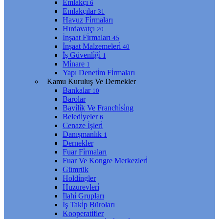
Emlakçı
6
Emlakçılar
31
Havuz Fi̇rmaları
Hırdavatçı
20
İnşaat Fi̇rmaları
45
İnşaat Malzemeleri̇
40
İş Güvenli̇ği̇
1
Mi̇nare
1
Yapı Deneti̇m Fi̇rmaları
Kamu Kuruluş Ve Dernekler
Bankalar
10
Barolar
Bayi̇li̇k Ve Franchi̇si̇ng
Beledi̇yeler
6
Cenaze İşleri̇
Danışmanlık
1
Dernekler
Fuar Fi̇rmaları
Fuar Ve Kongre Merkezleri̇
Gümrük
Holdi̇ngler
Huzurevleri̇
İlahi̇ Grupları
İş Taki̇p Büroları
Kooperati̇fler