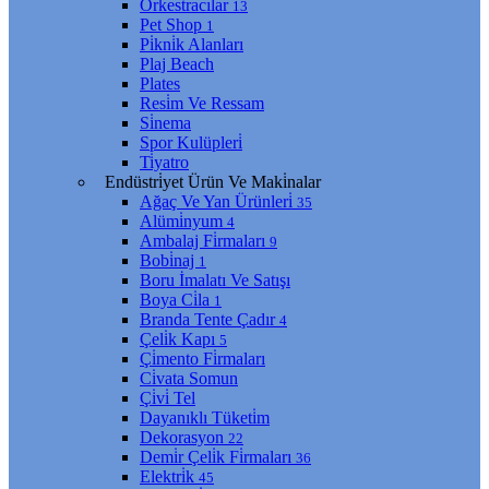
Orkestracılar
13
Pet Shop
1
Pi̇kni̇k Alanları
Plaj Beach
Plates
Resi̇m Ve Ressam
Si̇nema
Spor Kulüpleri̇
Ti̇yatro
Endüstri̇yet Ürün Ve Maki̇nalar
Ağaç Ve Yan Ürünleri̇
35
Alümi̇nyum
4
Ambalaj Fi̇rmaları
9
Bobi̇naj
1
Boru İmalatı Ve Satışı
Boya Ci̇la
1
Branda Tente Çadır
4
Çeli̇k Kapı
5
Çi̇mento Fi̇rmaları
Ci̇vata Somun
Çi̇vi̇ Tel
Dayanıklı Tüketi̇m
Dekorasyon
22
Demi̇r Çeli̇k Fi̇rmaları
36
Elektri̇k
45