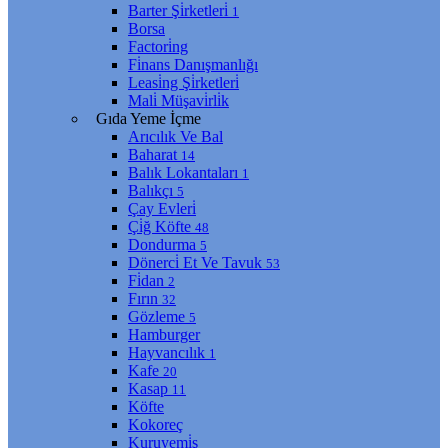
Barter Şi̇rketleri̇
1
Borsa
Factori̇ng
Fi̇nans Danışmanlığı
Leasi̇ng Şi̇rketleri̇
Mali̇ Müşavi̇rli̇k
Gıda Yeme İçme
Arıcılık Ve Bal
Baharat
14
Balık Lokantaları
1
Balıkçı
5
Çay Evleri̇
Çi̇ğ Köfte
48
Dondurma
5
Dönerci̇ Et Ve Tavuk
53
Fi̇dan
2
Fırın
32
Gözleme
5
Hamburger
Hayvancılık
1
Kafe
20
Kasap
11
Köfte
Kokoreç
Kuruyemi̇ş