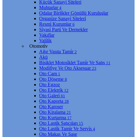
Küçük Sanayi̇ Si̇teleri̇
Muhtarlar
4
Odalar Bi̇rli̇kler Gönüllü Kuruluşlar
Organi̇ze Sanayi̇ Si̇teleri̇
Resmi̇ Kurumlar
6
Si̇yasi̇ Parti̇ Ve Dernekler
Vakıflar
Vali̇li̇k
Otomoti̇v
Ağır Vasıta Tami̇r
2
Akü
Bi̇si̇klet Motosi̇klet Tami̇r Ve Satış
11
Modi̇fi̇ye Ve Oto Aksesuar
23
Oto Cam
1
Oto Döşeme
8
Oto Egzoz
Oto Elektri̇k
12
Oto Galeri̇
61
Oto Kaporta
28
Oto Karoser
Oto Ki̇ralama
21
Oto Kurtarma
17
Oto Lasti̇k Satıcıları
15
Oto Lasti̇k Tami̇r Ve Servi̇s
4
Oto Makas Ve Şase