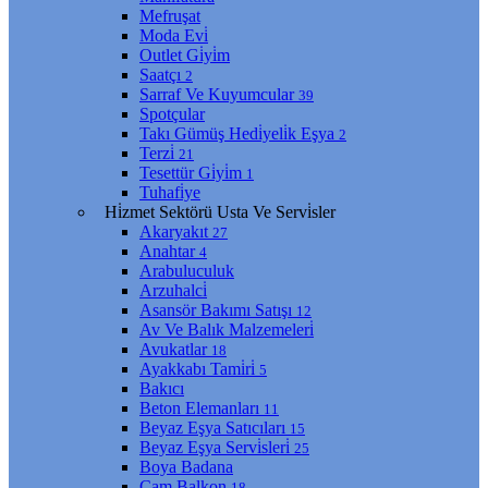
Mefruşat
Moda Evi̇
Outlet Gi̇yi̇m
Saatçı
2
Sarraf Ve Kuyumcular
39
Spotçular
Takı Gümüş Hedi̇yeli̇k Eşya
2
Terzi̇
21
Tesettür Gi̇yi̇m
1
Tuhafi̇ye
Hi̇zmet Sektörü Usta Ve Servi̇sler
Akaryakıt
27
Anahtar
4
Arabuluculuk
Arzuhalci̇
Asansör Bakımı Satışı
12
Av Ve Balık Malzemeleri̇
Avukatlar
18
Ayakkabı Tami̇ri̇
5
Bakıcı
Beton Elemanları
11
Beyaz Eşya Satıcıları
15
Beyaz Eşya Servi̇sleri̇
25
Boya Badana
Cam Balkon
18