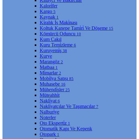
Kalaycı Ve Bakırcılar
Kalori̇fer
Kargo
5
Kaynak
1
Ki̇ralık İş Maki̇nası
Koltuk Kanepe Tami̇ri̇ Ve Döşeme
15
Kömürcü Oduncu
10
Kum Çakıl
Kuru Temi̇zleme
6
Kuruyemi̇ş
38
Kurye
Marangöz
2
Matbaa
1
Mi̇marlar
2
Mobi̇lya Satışı
85
Muhasebe
16
Mühendi̇sler
25
Müteahhi̇t
Nakli̇yat
6
Nakli̇yatçılar Ve Taşımacılar
7
Nalburi̇ye
Noterler
Oto Eksperti̇z
1
Otomati̇k Kapı Ve Kepenk
Otopark
1