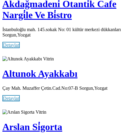
Akdağmadeni̇ Otanti̇k Cafe
Nargi̇le Ve Bi̇stro
İstanbuloğlu mah. 145.sokak No: 01 kültür merkezi dükkanları
Sorgun,Yozgat
Detaylar
Vitrin
Altunok Ayakkabı
Çay Mah. Muzaffer Çetin.Cad.No:07-B Sorgun,Yozgat
Detaylar
Vitrin
Arslan Si̇gorta