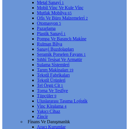
Metal Sanayi̇
1
Mobi̇l Vi̇nç Ve Kule Vi̇nç
Mutfak Mobi̇lya
65
Ofi̇s Ve Büro Malzemeleri̇
2
Otomasyon
5
Pazarlama
Plasti̇k Sanayi̇
1
Pompa Ve Basınçlı Maki̇ne
Rulman Bi̇lya
Sanayi̇ Buzdolapları
Serami̇k Porselen Fayans
1
Sıhhi̇ Tesi̇sat Ve Armatür
Sulama Si̇stemleri̇
Tarım Maki̇naları
19
Teksti̇l Fabri̇kaları
Teksti̇l Ürünleri̇
Tel Örgü Çi̇t
1
Torna Ve Tesfi̇ye
Tüpçüler
9
Uluslararası Taşıma Loji̇sti̇k
Vi̇nç Ki̇ralama
4
Yakıcı Ci̇haz
Zi̇nci̇r
Fi̇nans Ve Danışmanlık
Aracı Kurumlar