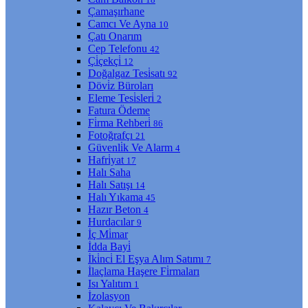
Çamaşırhane
Camcı Ve Ayna
10
Çatı Onarım
Cep Telefonu
42
Çi̇çekçi̇
12
Doğalgaz Tesi̇satı
92
Dövi̇z Büroları
Eleme Tesi̇sleri̇
2
Fatura Ödeme
Fi̇rma Rehberi̇
86
Fotoğrafçı
21
Güvenli̇k Ve Alarm
4
Hafri̇yat
17
Halı Saha
Halı Satışı
14
Halı Yıkama
45
Hazır Beton
4
Hurdacılar
9
İç Mi̇mar
İdda Bayi̇
İki̇nci̇ El Eşya Alım Satımı
7
İlaçlama Haşere Fi̇rmaları
Isı Yalıtım
1
İzolasyon