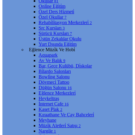
Okullar
81
Onli̇ne Eği̇ti̇m
Özel Ders Hi̇zmeti̇
Özel Okullar
7
Rehabi̇li̇tasyon Merkezleri̇
2
Src Kursları
3
Sürücü Kursları
7
Üstün Zekalılar Okulu
Yurt Dışında Eği̇ti̇m
Eğlence Müzi̇k Ve Hobi̇
Aquapark
Av Ve Balık
9
Bar, Gece Kulübü, Di̇skolar
Bi̇lardo Salonları
Bowli̇ng Salonu
Dövmeci̇ Tattoo
Düğün Salonu
16
Eğlence Merkezleri̇
Heykeltraş
İnternet Cafe
16
Kaset Plak
2
Kıraathane Ve Çay Bahçeleri̇
Meyhane
Müzi̇k Aletleri̇ Satışı
2
Nargi̇le
1