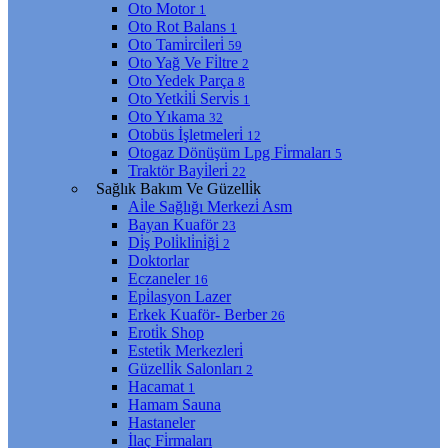
Oto Motor
1
Oto Rot Balans
1
Oto Tami̇rci̇leri̇
59
Oto Yağ Ve Fi̇ltre
2
Oto Yedek Parça
8
Oto Yetki̇li̇ Servi̇s
1
Oto Yıkama
32
Otobüs İşletmeleri̇
12
Otogaz Dönüşüm Lpg Fi̇rmaları
5
Traktör Bayi̇leri̇
22
Sağlık Bakım Ve Güzelli̇k
Ai̇le Sağlığı Merkezi̇ Asm
Bayan Kuaför
23
Di̇ş Poli̇kli̇ni̇ği̇
2
Doktorlar
Eczaneler
16
Epi̇lasyon Lazer
Erkek Kuaför- Berber
26
Eroti̇k Shop
Esteti̇k Merkezleri̇
Güzelli̇k Salonları
2
Hacamat
1
Hamam Sauna
Hastaneler
İlaç Fi̇rmaları